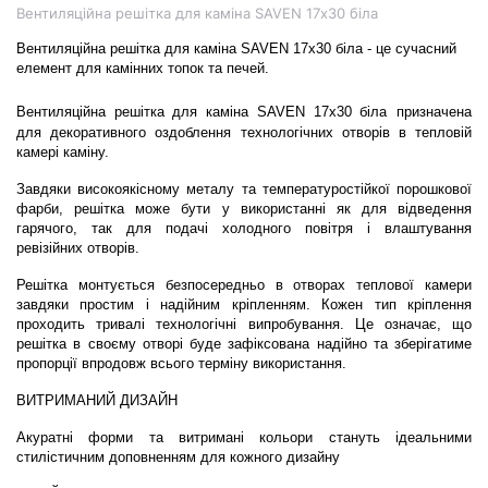
Вентиляційна решітка для каміна SAVEN 17х30 біла
Вентиляційна решітка для каміна SAVEN 17х30 біла - це сучасний 
елемент для камінних топок та печей. 
Вентиляційна решітка для каміна SAVEN 17х30 біла
призначена 
для декоративного оздоблення технологічних отворів в тепловій 
камері каміну.
Завдяки високоякісному металу та температуростійкої порошкової 
фарби, решітка може бути у використанні як для відведення 
гарячого, так для подачі холодного повітря і влаштування 
ревізійних отворів.
Решітка монтується безпосередньо в отворах теплової камери 
завдяки простим і надійним кріпленням. Кожен тип кріплення 
проходить тривалі технологічні випробування. Це означає, що 
решітка в своєму отворі буде зафіксована надійно та зберігатиме 
пропорції впродовж всього терміну використання.
ВИТРИМАНИЙ ДИЗАЙН
Акуратні форми та витримані кольори стануть ідеальними 
стилістичним доповненням для кожного дизайну