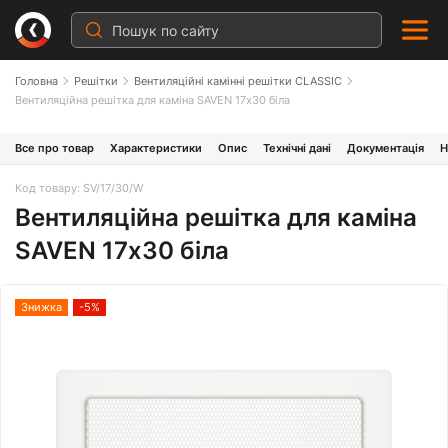
Головна
Решітки
Вентиляційні камінні решітки CLASSIC
Вентиляційна решітка для каміна SAVEN 17х30 біла
Все про товар
Характеристики
Опис
Технічні дані
Документація
Н
Код товару: SV/17/30/W
Вентиляційна решітка для каміна
SAVEN 17х30 біла
Знижка
-5%