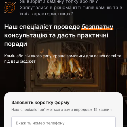
Як вибрати камінну топку або піч?
Заплуталися в різноманітті типів камінів та в
їхніх характеристиках?
Наш спеціаліст проведе
безплатну
консультацію та дасть практичні
поради
Камін або піч якого типу краще замовити для вашої оселі та
під ваш бюджет
Заповніть коротку форму
Наш спеціаліст зв’яжеться з вами впродовж 15 хвилин