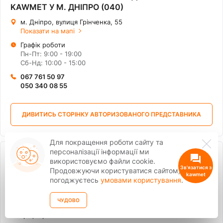
KAWMET У М. ДНІПРО (040)
м. Дніпро, вулиця Грінченка, 55
Показати на мапі
Графік роботи
Пн-Пт: 9:00 - 19:00
Сб-Нд: 10:00 - 15:00
067 761 50 97
050 340 08 55
ДИВИТИСЬ СТОРІНКУ АВТОРИЗОВАНОГО ПРЕДСТАВНИКА
Для покращення роботи сайту та
персоналізації інформації ми
КЕДР - АВТОРИЗОВАНИЙ ДИЛЕР ТМ KAWMET У
використовуємо файли cookie.
М. ДНІПРО (053)
Продовжуючи користуватися сайтом, ви
погоджуєтесь
умовами користування
.
Дніпропетровська обл., м. Кривий Ріг, вул. Олександра
Васякіна, 4
Показати на мапі
ЧУДОВО
Графік роботи