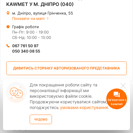
KAWMET У М. ДНІПРО (040)
м. Дніпро, вулиця Грінченка, 55
Показати на мапі
Графік роботи
Пн-Пт: 9:00 - 19:00
Сб-Нд: 10:00 - 15:00
067 761 50 97
050 340 08 55
ДИВИТИСЬ СТОРІНКУ АВТОРИЗОВАНОГО ПРЕДСТАВНИКА
Для покращення роботи сайту та
персоналізації інформації ми
КЕДР - АВТОРИЗОВАНИЙ ДИЛЕР ТМ KAWMET У
використовуємо файли cookie.
М. ДНІПРО (053)
Продовжуючи користуватися сайтом, ви
погоджуєтесь
умовами користування
.
Дніпропетровська обл., м. Кривий Ріг, вул. Олександра
Васякіна, 4
Показати на мапі
ЧУДОВО
Графік роботи