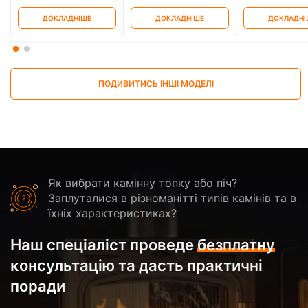
ДОКЛАДНІШЕ
ДОКЛАДНІШЕ
ДОКЛАДНІ
ПОДИВИТИСЬ ІНШІ МОДЕЛІ
Як вибрати камінну топку або піч?
Заплуталися в різноманітті типів камінів та в
їхніх характеристиках?
Наш спеціаліст проведе
безплатну
консультацію та дасть практичні
поради