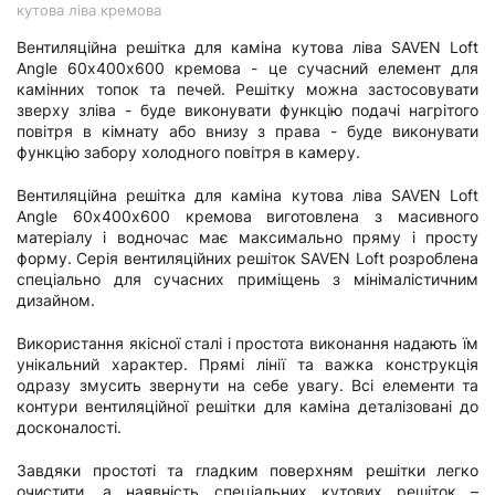
кутова ліва кремова
Вентиляційна решітка для каміна кутова ліва SAVEN Loft
Angle 60х400х600 кремова - це сучасний елемент для
камінних топок та печей. Решітку можна застосовувати
зверху зліва - буде виконувати функцію подачі нагрітого
повітря в кімнату або внизу з права - буде виконувати
функцію забору холодного повітря в камеру.
Вентиляційна решітка для каміна кутова ліва SAVEN Loft
Angle 60х400х600 кремова виготовлена з масивного
матеріалу і водночас має максимально пряму і просту
форму. Серія вентиляційних решіток SAVEN Loft розроблена
спеціально для сучасних приміщень з мінімалістичним
дизайном.
Використання якісної сталі і простота виконання надають їм
унікальний характер. Прямі лінії та важка конструкція
одразу змусить звернути на себе увагу. Всі елементи та
контури вентиляційної решітки для каміна деталізовані до
досконалості.
Завдяки простоті та гладким поверхням решітки легко
очистити, а наявність спеціальних кутових решіток –