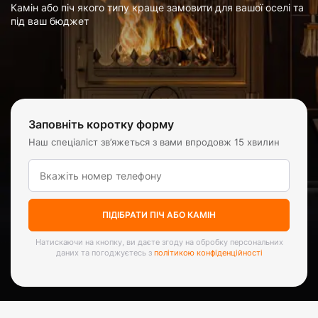
Камін або піч якого типу краще замовити для вашої оселі та
під ваш бюджет
Заповніть коротку форму
Наш спеціаліст зв’яжеться з вами впродовж 15 хвилин
ПІДІБРАТИ ПІЧ АБО КАМІН
Натискаючи на кнопку, ви даєте згоду на обробку персональних
даних та погоджуєтесь з
політикою конфіденційності