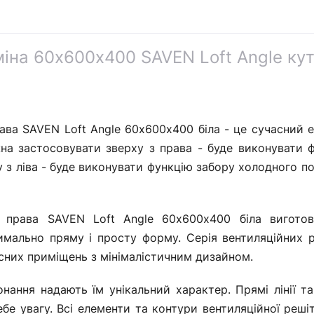
міна 60х600х400 SAVEN Loft Angle ку
рава SAVEN Loft Angle 60х600х400 біла - це сучасний 
на застосовувати зверху з права - буде виконувати 
у з ліва - буде виконувати функцію забору холодного по
а права SAVEN Loft Angle 60х600х400 біла виготов
имально пряму і просту форму. Серія вентиляційних 
сних приміщень з мінімалістичним дизайном.
онання надають їм унікальний характер. Прямі лінії т
бе увагу. Всі елементи та контури вентиляційної реші