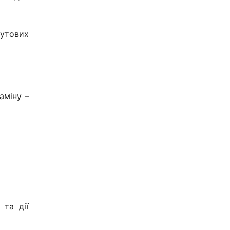
кутових
аміну –
 та дії