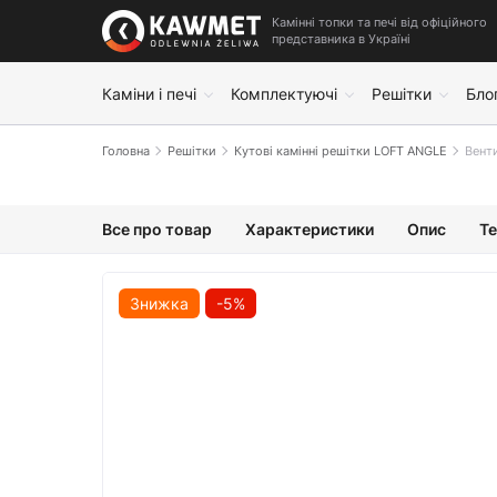
Камінні топки та печі від офіційного
представника в Україні
Каміни і печі
Комплектуючі
Решітки
Бло
Головна
Решітки
Кутові камінні решітки LOFT ANGLE
Венти
Все про товар
Характеристики
Опис
Те
Знижка
-5%