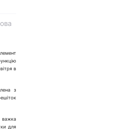
това
елемент
функцію
вітря в
лена з
решіток
а важка
тки для