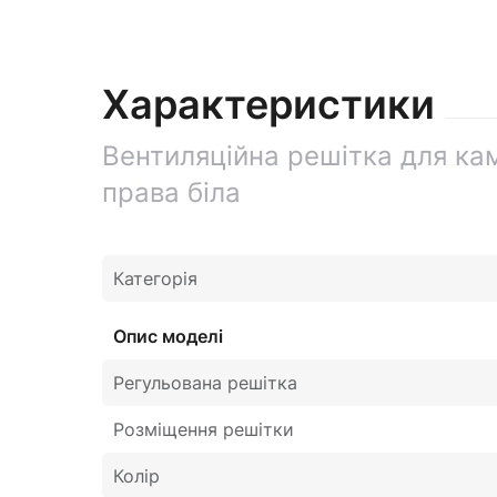
Характеристики
Вентиляційна решітка для ка
права біла
Категорія
Опис моделі
Регульована решітка
Розміщення решітки
Колір