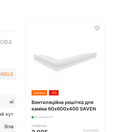
това
 ANGLE
Знижка
-5%
ні
Вентиляційна решітка для
каміна 60х600х400 SAVEN
ий кут
Loft Angle кутова права біла
В наявності
біла
3 058 грн
Економія: