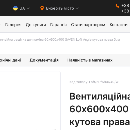
+38 
0
UA
Виберіть місто
+38
г
Галерея
Де купити
Гарантія
Стати партнером
Контакти
ляційна решітка для каміна 60х600х400 SAVEN Loft Angle кутова права біла
хнічні дані
Документація
Наявність в магазинах
Код товару: Loft/NP/6/60/40/W
Вентиляційна
60х600х400 
кутова права