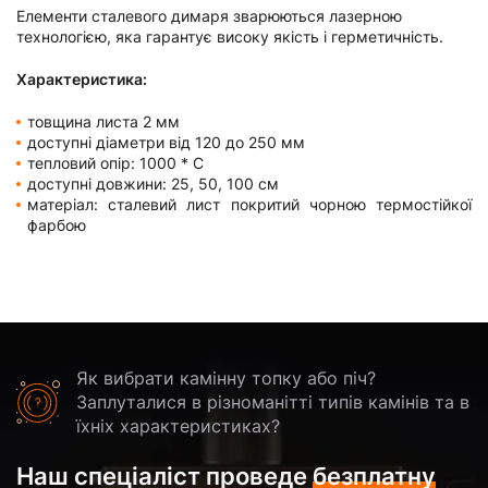
Елементи сталевого димаря зварюються лазерною
технологією, яка гарантує високу якість і герметичність.
Характеристика:
товщина листа 2 мм
доступні діаметри від 120 до 250 мм
тепловий опір: 1000 * C
доступні довжини: 25, 50, 100 см
матеріал: сталевий лист покритий чорною термостійкої
фарбою
Як вибрати камінну топку або піч?
Заплуталися в різноманітті типів камінів та в
їхніх характеристиках?
Наш спеціаліст проведе
безплатну