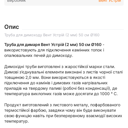
Виробник
Вент Устрій
Опис
Труба для димоходу Вент Устрій (2 мм) 50 см Ø160
Труба для димаря Вент Устрій (2 мм) 50 см Ø160
-
використовують для підключення камінних топок і
опалювальних печей до димоходу.
Димохідні труби виготовлені з жаростійкої марки стали.
Димові з'єднувальні елементи виконані з листів чорної сталі
товщиною 2,0 мм. Вони використовуються в якості
підключення до камінів і димових газів нагрівальних
приладів на твердому паливі (робочі без конденсації), де
температура вихлопних газів може досягати до 1000 ° C.
Продукт виготовлений з листового металу, пофарбованого
термостійкої фарбою, завдяки чому він буде виконувати
свою функцію навіть при безперервному взаємодії високих
температур.