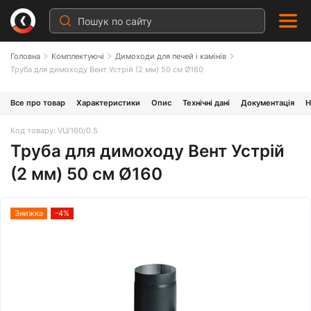
Головна
Комплектуючі
Димоходи для печей і камінів
Труба для димоходу Вент Устрій (2 мм) 50 см Ø160
Все про товар
Характеристики
Опис
Технічні дані
Документація
Н
Код товару: VU/160/0.5
Труба для димоходу Вент Устрій
(2 мм) 50 см Ø160
Знижка
-4%