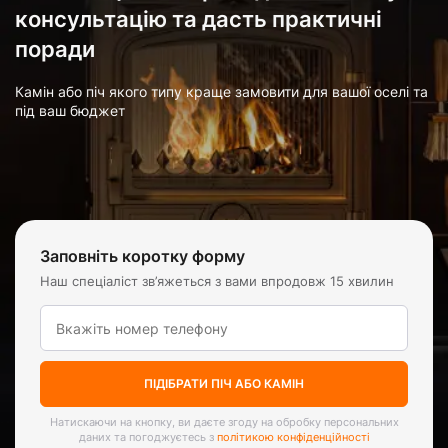
консультацію та дасть практичні
поради
Камін або піч якого типу краще замовити для вашої оселі та
під ваш бюджет
Заповніть коротку форму
Наш спеціаліст зв’яжеться з вами впродовж 15 хвилин
ПІДІБРАТИ ПІЧ АБО КАМІН
Натискаючи на кнопку, ви даєте згоду на обробку персональних
даних та погоджуєтесь з
політикою конфіденційності