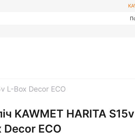
KA
П
v L-Box Decor ECO
піч KAWMET HARITA S15v
x Decor ECO