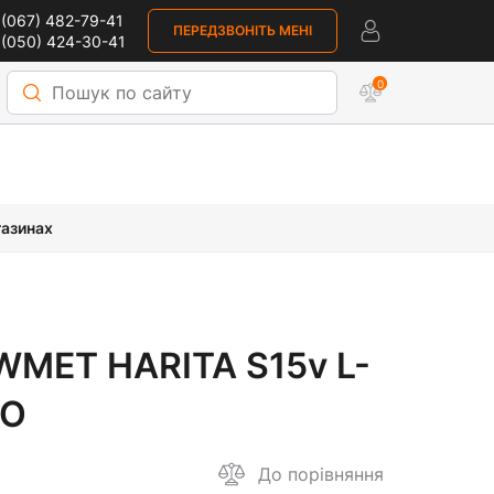
(067) 482-79-41
ПЕРЕДЗВОНІТЬ МЕНІ
 (050) 424-30-41
0
газинах
AWMET HARITA S15v L-
CO
До порівняння