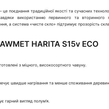
– це поєднання традиційної якості та сучасних техноло
 Завдяки використанню первинного та вторинного п
ння, а система «чисте скло» підтримує прозорість скла
 KAWMET HARITA S15v ECO
отовлені з міцного, високосортного чавуну.
езпечує швидше нагрівання та менше споживання деревин
є гарний вигляд полум’я.