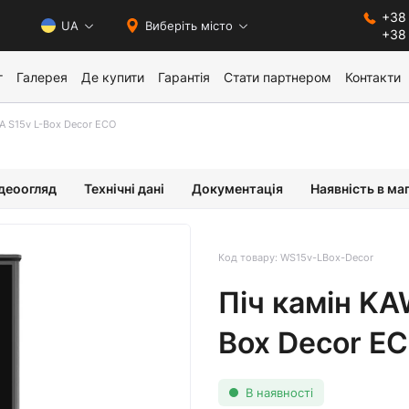
+38 
0
UA
Виберіть місто
+38
г
Галерея
Де купити
Гарантія
Стати партнером
Контакти
A S15v L-Box Decor ECO
деоогляд
Технічні дані
Документація
Наявність в ма
Код товару: WS15v-LBox-Decor
Піч камін K
Box Decor E
В наявності