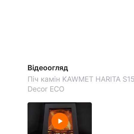
Відеоогляд
Піч камін KAWMET HARITA S15
Decor ECO