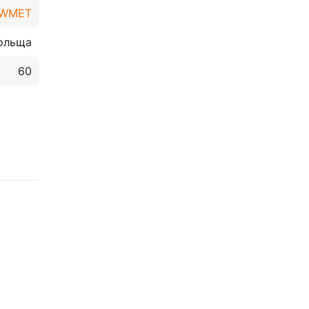
WMET
ольща
60