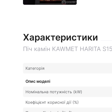
Характеристики
Піч камін KAWMET HARITA S15
Категорія
Опис моделі
Номінальна потужність (kW)
Коефіцієнт корисної дії (%)