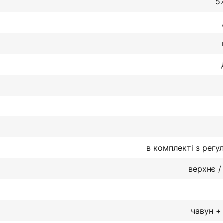
57
в комплекті з регу
верхнє /
чавун +