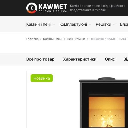
Камінні топки та печі від офіційного
представника в Україні
Каміни і печі
Комплектуючі
Решітки
Бло
Головна
Каміни і печі
Печі-каміни
Піч камін KAWMET HARIT
Все про товар
Характеристики
Опис
Ві
Новинка