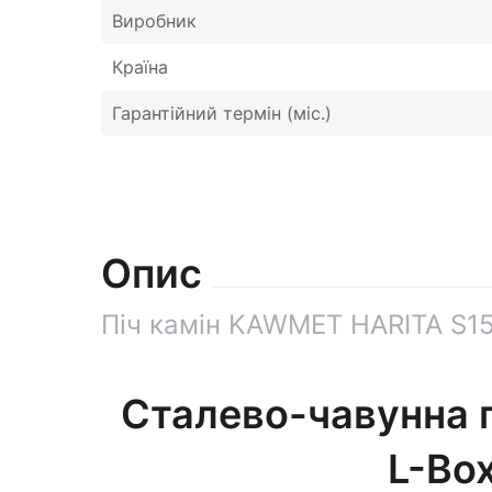
Виробник
Країна
Гарантійний термін (міс.)
Опис
Піч камін KAWMET HARITA S15
Сталево-чавунна 
L-Bo