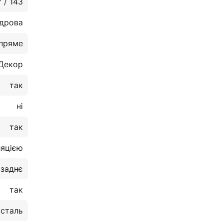
 / 143
дрова
пряме
Декор
так
ні
так
ляцією
 заднє
так
 сталь