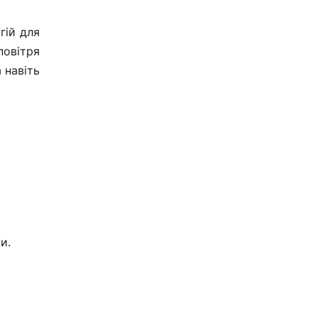
гій для
овітря
 навіть
и.