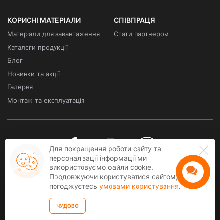
КОРИСНІ МАТЕРІАЛИ
СПІВПРАЦЯ
Матеріали для завантаження
Стати партнером
Каталоги продукції
Блог
Новинки та акції
Галерея
Монтаж та експлуатація
Для покращення роботи сайту та
персоналізації інформації ми
використовуємо файли cookie.
Продовжуючи користуватися сайтом, ви
Всі права захищені. COPYRIGHT © 2026
погоджуєтесь
умовами користування
.
kawmet.ua
- ексклюзивний дистрибютор KAWMET в Україні
ЧУДОВО
Створення сайту
веб студія
SUFIX