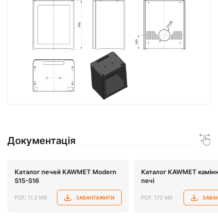
Документація
Каталог печей KAWMET Modern
Каталог KAWMET камінні
S15-S16
печі
PDF, 11.2 Мб
PDF, 172 Мб
ЗАВАНТАЖИТИ
ЗАВА