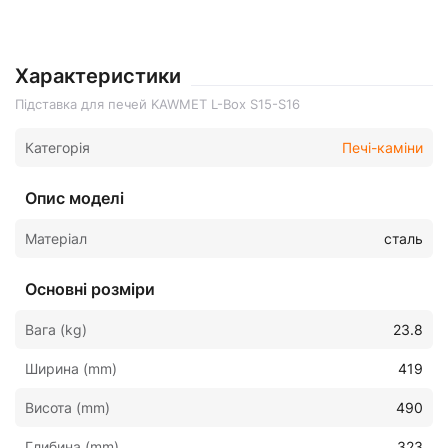
Характеристики
Підставка для печей KAWMET L-Box S15-S16
Категорія
Печі-каміни
Опис моделі
Матеріал
сталь
Основні розміри
Вага (kg)
23.8
Ширина (mm)
419
Висота (mm)
490
Глибина (mm)
323