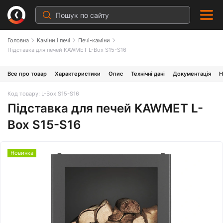
Головна
Каміни і печі
Печі-каміни
Підставка для печей KAWMET L-Box S15-S16
Все про товар
Характеристики
Опис
Технічні дані
Документація
Н
Код товару: L-Box S15-S16
Підставка для печей KAWMET L-
Box S15-S16
Новинка