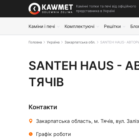
Камінні топки та печі від офіційного
представника в Україні
Каміни і печі
Комплектуючі
Решітки
Бло
Головна
Україна
Закарпатська обл.
SANTEH HAUS- АВТОР
SANTEH HAUS- АВТОРИ
SANTEH HAUS - А
ТЯЧІВ
Контакти
Закарпатська область, м. Тячів, вул. Залі
Графік роботи