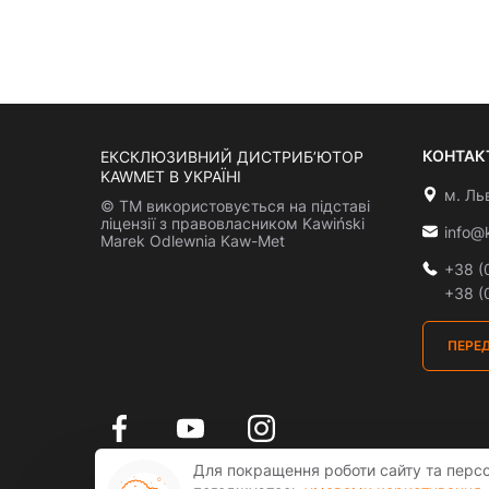
КОНТАКТ
ЕКСКЛЮЗИВНИЙ ДИСТРИБ’ЮТОР
KAWMET В УКРАЇНІ
м. Ль
© ТМ використовується на підставі
ліцензії з правовласником Kawiński
info@
Marek Odlewnia Kaw-Met
+38 (
+38 (
ПЕРЕД
Для покращення роботи сайту та персо