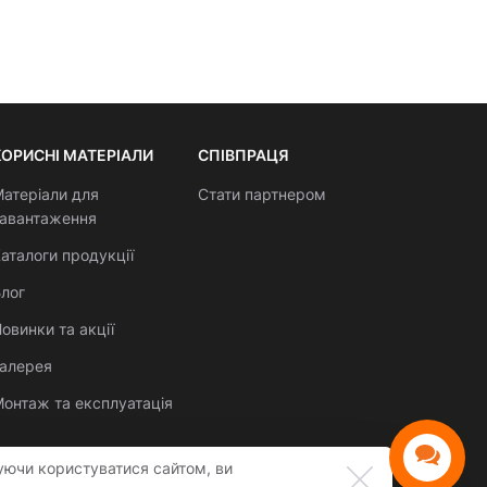
КОРИСНІ МАТЕРІАЛИ
СПІВПРАЦЯ
атеріали для
Стати партнером
завантаження
аталоги продукції
лог
овинки та акції
Галерея
онтаж та експлуатація
уючи користуватися сайтом, ви