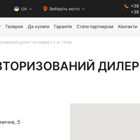
+38 
0
UA
Виберіть місто
+38
г
Галерея
Де купити
Гарантія
Стати партнером
Контакти
ИЗОВАНИЙ ДИЛЕР ТМ KAWMET У М. ТЯЧІВ
ЗОВАНИЙ ДИЛЕР ТМ KA
ВТОРИЗОВАНИЙ ДИЛЕР
знична, 5