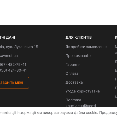
НІ ДАНІ
ДЛЯ КЛІЄНТІВ
вів, вул. Луганська 1Б
Як зробити замовлення
М
kawmet.ua
Про компанію
К
067) 482-79-41
Гарантія
050) 424-30-41
Б
Оплата
Н
Доставка
ЗВОНІТЬ МЕНІ
Угода користувача
М
Політика
конфіденційності
налізації інформації ми використовуємо файли cookie. Продовж