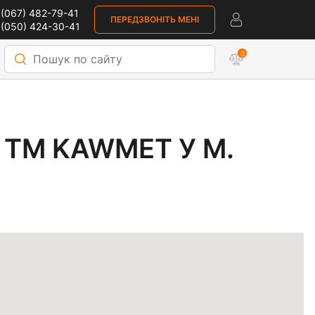
(067) 482-79-41
ПЕРЕДЗВОНІТЬ МЕНІ
 (050) 424-30-41
0
WMET У М. ТЯЧІВ
 ТМ KAWMET У М.