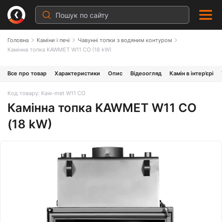
Головна
Каміни і печі
Чавунні топки з водяним контуром
Камінна топка KAWMET W11 CO (18 kW)
Все про товар
Характеристики
Опис
Відеоогляд
Камін в інтер’єрі
Код товару: Kaw-met W11 CO
Камінна топка KAWMET W11 CO
(18 kW)