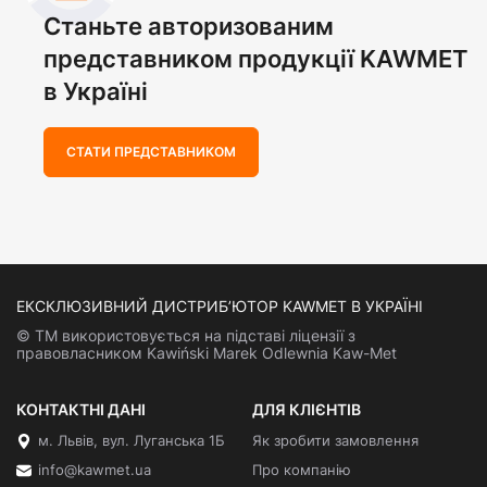
Станьте авторизованим
представником продукції KAWMET
в Україні
СТАТИ ПРЕДСТАВНИКОМ
ЕКСКЛЮЗИВНИЙ ДИСТРИБ’ЮТОР KAWMET В УКРАЇНІ
© ТМ використовується на підставі ліцензії з
правовласником Kawiński Marek Odlewnia Kaw-Met
КОНТАКТНІ ДАНІ
ДЛЯ КЛІЄНТІВ
м. Львів, вул. Луганська 1Б
Як зробити замовлення
info@kawmet.ua
Про компанію