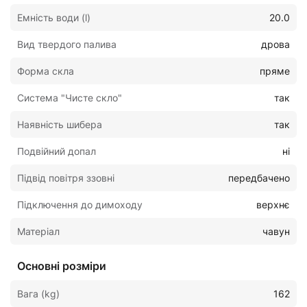
Емність води (l)
20.0
Вид твердого палива
дрова
Форма скла
пряме
Система "Чисте скло"
так
Наявність шибера
так
Подвійний допал
ні
Підвід повітря ззовні
передбачено
Підключення до димоходу
верхнє
Матеріал
чавун
Основні розміри
Вага (kg)
162