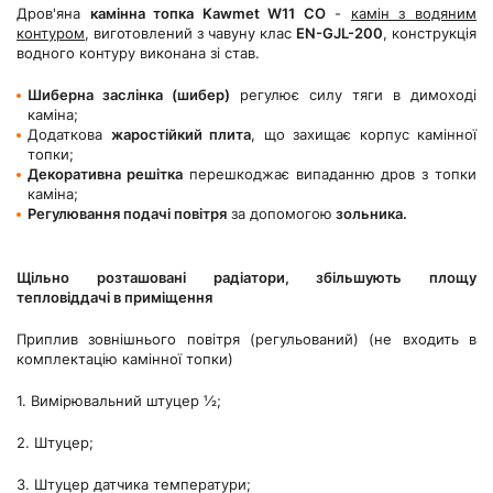
Дров'яна
камінна топка Kawmet W11 СО
-
камін з водяним
контуром
, виготовлений з чавуну клас
EN-GJL-200
, конструкція
водного контуру виконана зі став.
Шиберна заслінка (шибер)
регулює силу тяги в димоході
каміна;
Додаткова
жаростійкий плита
, що захищає корпус камінної
топки;
Декоративна решітка
перешкоджає випаданню дров з топки
каміна;
Регулювання подачі повітря
за допомогою
зольника.
Щільно розташовані радіатори, збільшують площу
тепловіддачі в приміщення
Приплив зовнішнього повітря (регульований) (не входить в
комплектацію камінної топки)
1. Вимірювальний штуцер ½;
2. Штуцер;
3. Штуцер датчика температури;