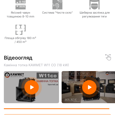
Якісний чавун
Система "Чисте скло"
Шиберна заслінка для
товщиною 8-10 mm
регулювання тяги
Площа обігріву 180 m²
/ 450 m³
Відеоогляд
Камінна топка KAWMET W11 CO (18 kW)