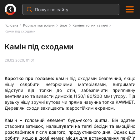
Головна
Корисні матеріали
Блог
Камінні топки та печі
Камін під сходами
Камін під сходами
26.02.2020, 01:01
Коротко про головне:
камін під сходами безпечний, якщо
нішу оздобити негорючими матеріалами, витримати
відступи від топки до стін, забезпечити припливну
вентиляцію та вивести димохід (150/180/200 мм) угору. Під
вузьку нішу зручні кутова чи пряма чавунна топка KAWMET.
Дерев’яні сходи захищають жаростійким екраном.
Камін – головний елемент будь-якого житла. Він здатен
створити затишок, налаштувати на теплі бесіди та емоційно
розслабитися після довгого, продуктивного дня. Однак що
робити, якщо в домі немає місця для встановлення печі? У