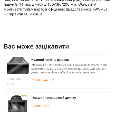
чавун 8–14 мм, димохід 150/180/200 мм. Обирати й
монтувати топку варто в офіційних представників KAWMET
— гарантія 60 місяців.
Вас може зацікавити
Кухонні печі на дровах
Урізноманітнити інтер'єр кухні заміського будинку або
квартири можуть кухонні печі на дровах. Цей варіант
дозволить не тільки обігріти приміщення, але і
створювати справжні кулінарні шедеври на вогні. Крім
26.02.2020,
Читати далі
того, це не тільки можливість відкрити новий смак
01:03
здорових страв, а й заощадити на електроенергії,
готуючи за допомогою дров.
Чавунні топки для будинку
Читати далі