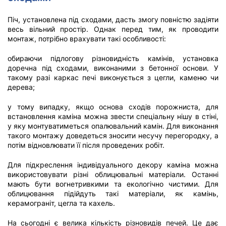
Піч, установлена під сходами, дасть змогу повністю задіяти
весь вільний простір. Однак перед тим, як проводити
монтаж, потрібно врахувати такі особливості:
обираючи підлогову різновидність камінів, установка
доречна під сходами, виконаними з бетонної основи. У
такому разі каркас печі виконується з цегли, каменю чи
дерева;
у тому випадку, якщо основа сходів порожниста, для
встановлення каміна можна звести спеціальну нішу в стіні,
у яку монтуватиметься опалювальний камін. Для виконання
такого монтажу доведеться зносити несучу перегородку, а
потім відновлювати її після проведених робіт.
Для підкреслення індивідуального декору каміна можна
використовувати різні облицювальні матеріали. Останні
мають бути вогнетривкими та екологічно чистими. Для
облицювання підійдуть такі матеріали, як камінь,
керамограніт, цегла та кахель.
На сьогодні є велика кількість різновидів печей. Це дає