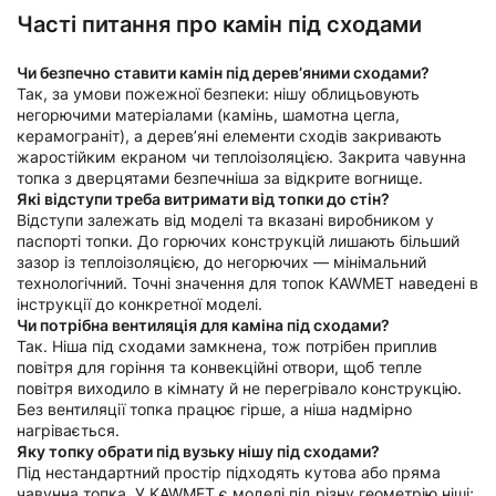
Часті питання про камін під сходами
Чи безпечно ставити камін під дерев’яними сходами?
Так, за умови пожежної безпеки: нішу облицьовують
негорючими матеріалами (камінь, шамотна цегла,
керамограніт), а дерев’яні елементи сходів закривають
жаростійким екраном чи теплоізоляцією. Закрита чавунна
топка з дверцятами безпечніша за відкрите вогнище.
Які відступи треба витримати від топки до стін?
Відступи залежать від моделі та вказані виробником у
паспорті топки. До горючих конструкцій лишають більший
зазор із теплоізоляцією, до негорючих — мінімальний
технологічний. Точні значення для топок KAWMET наведені в
інструкції до конкретної моделі.
Чи потрібна вентиляція для каміна під сходами?
Так. Ніша під сходами замкнена, тож потрібен приплив
повітря для горіння та конвекційні отвори, щоб тепле
повітря виходило в кімнату й не перегрівало конструкцію.
Без вентиляції топка працює гірше, а ніша надмірно
нагрівається.
Яку топку обрати під вузьку нішу під сходами?
Під нестандартний простір підходять кутова або пряма
чавунна топка. У KAWMET є моделі під різну геометрію ніші;