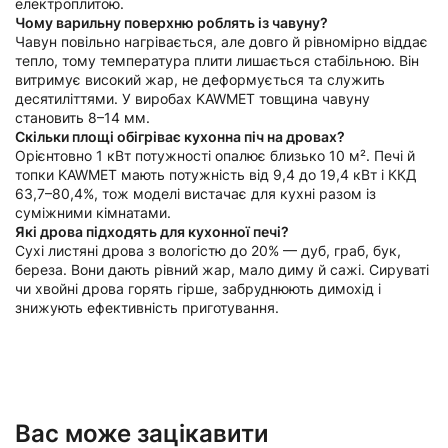
електроплитою.
Чому варильну поверхню роблять із чавуну?
Чавун повільно нагрівається, але довго й рівномірно віддає
тепло, тому температура плити лишається стабільною. Він
витримує високий жар, не деформується та служить
десятиліттями. У виробах KAWMET товщина чавуну
становить 8–14 мм.
Скільки площі обігріває кухонна піч на дровах?
Орієнтовно 1 кВт потужності опалює близько 10 м². Печі й
топки KAWMET мають потужність від 9,4 до 19,4 кВт і ККД
63,7–80,4%, тож моделі вистачає для кухні разом із
суміжними кімнатами.
Які дрова підходять для кухонної печі?
Сухі листяні дрова з вологістю до 20% — дуб, граб, бук,
береза. Вони дають рівний жар, мало диму й сажі. Сируваті
чи хвойні дрова горять гірше, забруднюють димохід і
знижують ефективність приготування.
Вас може зацікавити