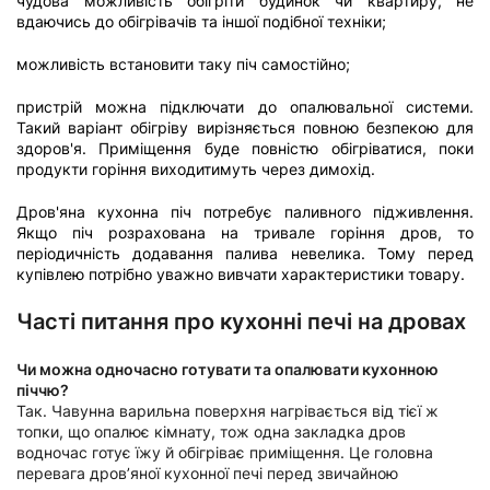
чудова можливість обігріти будинок чи квартиру, не
вдаючись до обігрівачів та іншої подібної техніки;
можливість встановити таку піч самостійно;
пристрій можна підключати до опалювальної системи.
Такий варіант обігріву вирізняється повною безпекою для
здоров'я. Приміщення буде повністю обігріватися, поки
продукти горіння виходитимуть через димохід.
Дров'яна кухонна піч потребує паливного підживлення.
Якщо піч розрахована на тривале горіння дров, то
періодичність додавання палива невелика. Тому перед
купівлею потрібно уважно вивчати характеристики товару.
Часті питання про кухонні печі на дровах
Чи можна одночасно готувати та опалювати кухонною
піччю?
Так. Чавунна варильна поверхня нагрівається від тієї ж
топки, що опалює кімнату, тож одна закладка дров
водночас готує їжу й обігріває приміщення. Це головна
перевага дров’яної кухонної печі перед звичайною