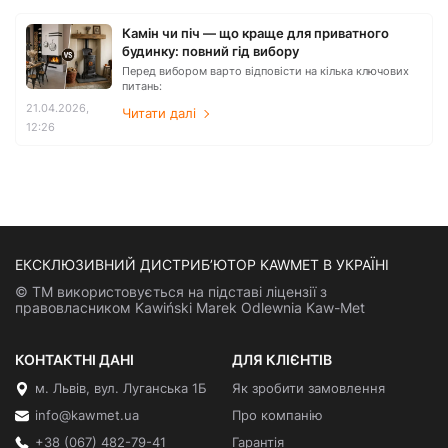
Камін чи піч — що краще для приватного
будинку: повний гід вибору
Перед вибором варто відповісти на кілька ключових
питань:
21.04.2026,
Читати далі
12:26
ЕКСКЛЮЗИВНИЙ ДИСТРИБ’ЮТОР KAWMET В УКРАЇНІ
© ТМ використовується на підставі ліцензії з
правовласником Kawiński Marek Odlewnia Kaw-Met
КОНТАКТНІ ДАНІ
ДЛЯ КЛІЄНТІВ
м. Львів, вул. Луганська 1Б
Як зробити замовлення
info@kawmet.ua
Про компанію
+38 (067) 482-79-41
Гарантія