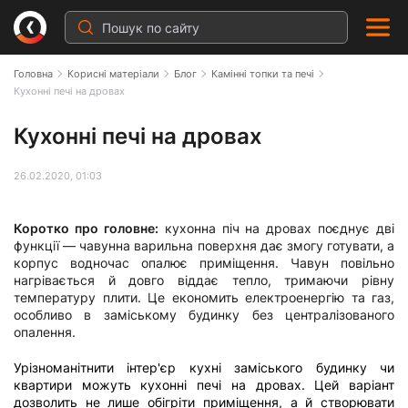
Головна
Корисні матеріали
Блог
Камінні топки та печі
Кухонні печі на дровах
Кухонні печі на дровах
26.02.2020, 01:03
Коротко про головне:
кухонна піч на дровах поєднує дві
функції — чавунна варильна поверхня дає змогу готувати, а
корпус водночас опалює приміщення. Чавун повільно
нагрівається й довго віддає тепло, тримаючи рівну
температуру плити. Це економить електроенергію та газ,
особливо в заміському будинку без централізованого
опалення.
Урізноманітнити інтер'єр кухні заміського будинку чи
квартири можуть кухонні печі на дровах. Цей варіант
дозволить не лише обігріти приміщення, а й створювати