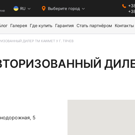
+38
0
RU
Выберите город
ине
+38
Блог
Галерея
Где купить
Гарантия
Стать партнёром
Контакты
РИЗОВАННЫЙ ДИЛЕР ТМ KAWMET У Г. ТЯЧЕВ
ИЗОВАННЫЙ ДИЛЕР ТМ 
ВТОРИЗОВАННЫЙ ДИЛЕР
езнодорожная, 5