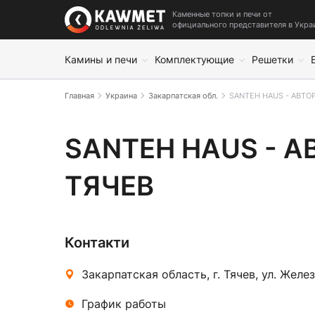
Каменные топки и печи от
официального представителя в Укра
Камины и печи
Комплектующие
Решетки
Главная
Украина
Закарпатская обл.
SANTEH HAUS - АВТО
SANTEH HAUS - АВТОР
SANTEH HAUS - А
ТЯЧЕВ
Контакти
Закарпатская область, г. Тячев, ул. Жел
График работы