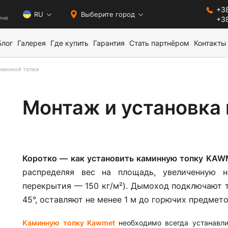
+38
0
RU
Выберите город
ине
+38
Блог
Галерея
Где купить
Гарантия
Стать партнёром
Контакты
аминной топки
Монтаж и установка
Коротко — как установить каминную топку KAW
распределяя вес на площадь, увеличенную 
перекрытия — 150 кг/м²). Дымоход подключают т
45°, оставляют не менее 1 м до горючих предмето
Каминную топку Kawmet
необходимо всегда устанавл