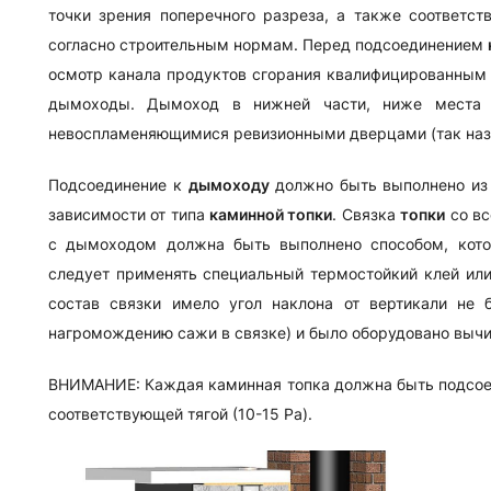
точки зрения поперечного разреза, а также соответс
согласно строительным нормам. Перед подсоединением
осмотр канала продуктов сгорания квалифицированным 
дымоходы. Дымоход в нижней части, ниже места 
невоспламеняющимися ревизионными дверцами (так наз
Подсоединение к
дымоходу
должно быть выполнено и
зависимости от типа
каминной топки
. Связка
топки
со вс
с дымоходом должна быть выполнено способом, котор
следует применять специальный термостойкий клей или
состав связки имело угол наклона от вертикали не 
нагромождению сажи в связке) и было оборудовано вычи
ВНИМАНИЕ: Каждая каминная топка должна быть подсоед
соответствующей тягой (10-15 Pa).