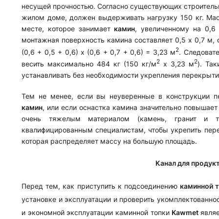
несущей прочностью. Согласно существующих строитель
жилом доме, должен выдерживать нагрузку 150 кг. Ма
месте, которое занимает
камин
, увеличенному на 0,6
монтажная поверхность камина составляет 0,5 x 0,7 м,
2
(0,6 + 0,5 + 0,6) x (0,6 + 0,7 + 0,6) = 3,23 м
. Следоват
2
2
весить максимально 484 кг (150 кг/м
x 3,23 м
). Та
устанавливать без необходимости укрепления перекрыти
Тем не менее, если вы неуверенные в конструкции п
камин
, или если оснастка камина значительно повышает
очень тяжелым материалом (камень, гранит и т.
квалифицированным специалистам, чтобы укрепить пере
которая распределяет массу на большую площадь.
Канал для продукт
Перед тем, как приступить к подсоединению
каминной 
установке и эксплуатации и проверить укомплектованно
и экономной эксплуатации каминной топки
Kawmet
являе