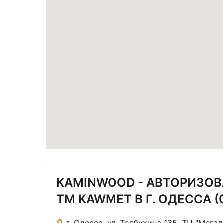
KAMINWOOD - АВТОРИЗО
ТМ KAWMET В Г. ОДЕССА (
г. Одесса, ул. Толбухина 135, ТЦ "Мега