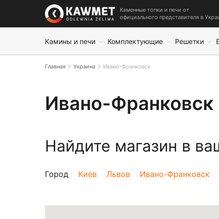
Каменные топки и печи от
официального представителя в Укра
Камины и печи
Комплектующие
Решетки
Главная
Украина
Ивано-Франковск
Ивано-Франковск
Найдите магазин в ва
Город
Киев
Львов
Ивано-Франковск