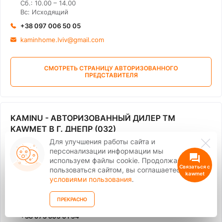
Сб.: 10.00 – 14.00
Вс: Исходящий
+38 097 006 50 05
kaminhome.lviv@gmail.com
СМОТРЕТЬ СТРАНИЦУ АВТОРИЗОВАННОГО
ПРЕДСТАВИТЕЛЯ
KAMINU - АВТОРИЗОВАННЫЙ ДИЛЕР ТМ
KAWMET В Г. ДНЕПР (032)
Для улучшения работы сайта и
г. Днепр, ул. Роберта Лесного, 2 (бывшая ул. Щукина, 2)
персонализации информации мы
Показать на карте
используем файлы cookie. Продолжая
График работы
пользоваться сайтом, вы соглашаетесь
Пн-пт: 09:30 -18:00
условиями пользования
.
Сб.:10:00 -15:00
Вс: выходной
ПРЕКРАСНО
+‎38 098 605 01 54
+‎38 073 605 01 54