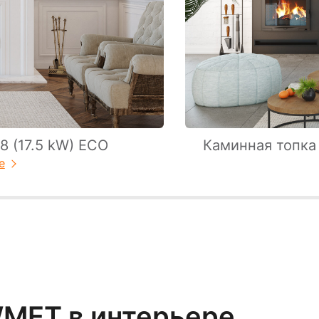
 (17.5 kW) EСO
Каминная топка
е
MET в интерьере