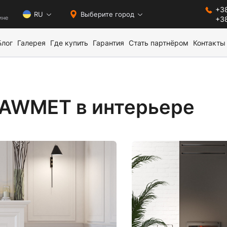
+38
0
RU
Выберите город
ине
+38
Блог
Галерея
Где купить
Гарантия
Стать партнёром
Контакты
KAWMET в интерьере