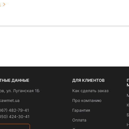
и
ТНЫЕ ДАННЫЕ
ДЛЯ КЛИЕНТОВ
вов, ул. Луганская 1Б
Как сделать заказ
М
kawmet.ua
Про компанию
К
067) 482-79-41
Гарантия
Б
050) 424-30-41
Оплата
Н