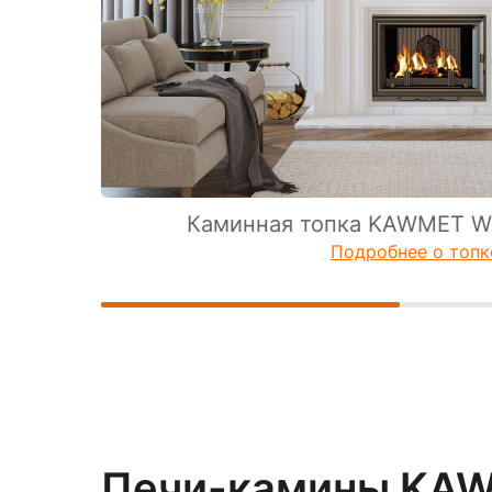
Каминная топка KAWMET W8
Подробнее о топк
Печи-камины KAW