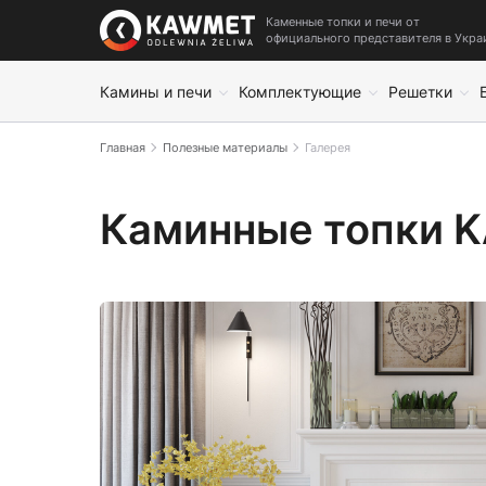
Каменные топки и печи от
официального представителя в Укра
Камины и печи
Комплектующие
Решетки
Главная
Полезные материалы
Галерея
Галерея
Каминные топки 