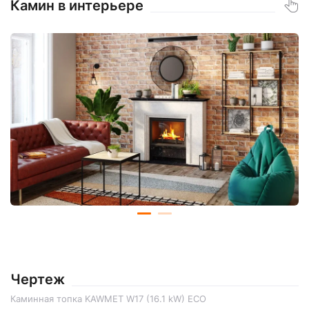
Камин в интерьере
Чертеж
Каминная топка KAWMET W17 (16.1 kW) EСO