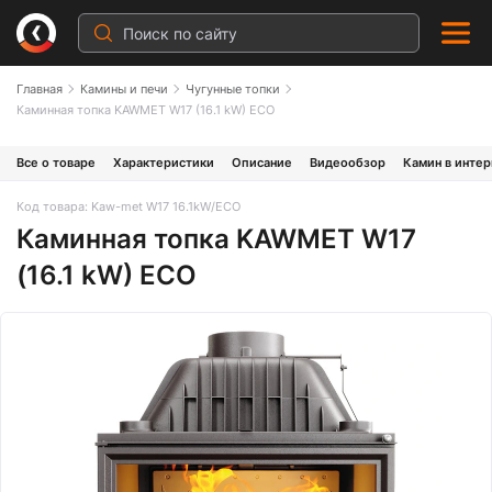
Главная
Камины и печи
Чугунные топки
Каминная топка KAWMET W17 (16.1 kW) EСO
Все о товаре
Характеристики
Описание
Видеообзор
Камин в инте
Код товара: Kaw-met W17 16.1kW/EСO
Каминная топка KAWMET W17
(16.1 kW) EСO