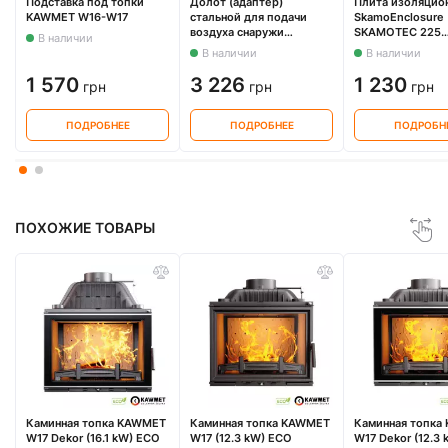
Подставка под топки
Долот (адаптер)
Плита изоляцио
KAWMET W16-W17
стальной для подачи
SkamoEnclosure
воздуха снаружи
SKAMOTEC 225
В наличии
KAWMET к моделям W17
1000X610X30 мм
В наличии
В наличии
16,1 kW / 12,3 kW EKO
1 570
3 226
1 230
грн
грн
грн
ПОДРОБНЕЕ
ПОДРОБНЕЕ
ПОДРОБН
ПОХОЖИЕ ТОВАРЫ
Каминная топка KAWMET
Каминная топка KAWMET
Каминная топка
W17 Dekor (16.1 kW) EСO
W17 (12.3 kW) EСO
W17 Dekor (12.3