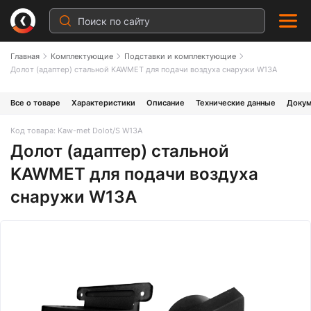
Главная
Комплектующие
Подставки и комплектующие
Долот (адаптер) стальной KAWMET для подачи воздуха снаружи W13A
Все о товаре
Характеристики
Описание
Технические данные
Докум
Код товара: Kaw-met Dolot/S W13A
Долот (адаптер) стальной
KAWMET для подачи воздуха
снаружи W13A