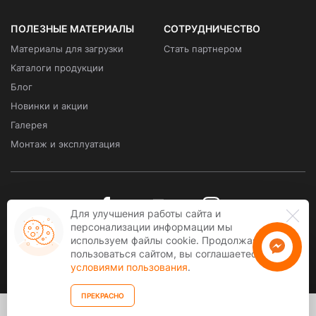
ПОЛЕЗНЫЕ МАТЕРИАЛЫ
СОТРУДНИЧЕСТВО
Материалы для загрузки
Стать партнером
Каталоги продукции
Блог
Новинки и акции
Галерея
Монтаж и эксплуатация
Для улучшения работы сайта и
персонализации информации мы
используем файлы cookie. Продолжая
Связаться с
пользоваться сайтом, вы соглашаетесь
kawmet
Всі права захищені. COPYRIGHT © 2026
условиями пользования
.
kawmet.ua
- ексклюзивний дистрибютор KAWMET в Україні
ПРЕКРАСНО
Створення сайту
веб студія
SUFIX
1 512 грн
Дымоходное колено Вент Устрій 90°
ЗАКАЗАТЬ
универсальное регулируемое (2мм)