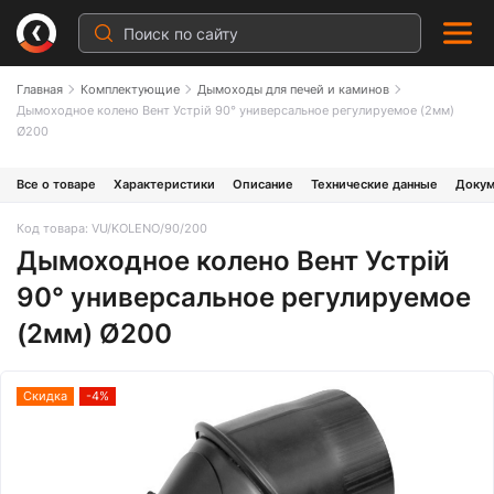
Главная
Комплектующие
Дымоходы для печей и каминов
Дымоходное колено Вент Устрій 90° универсальное регулируемое (2мм)
Ø200
Все о товаре
Характеристики
Описание
Технические данные
Докум
Код товара: VU/KOLENO/90/200
Дымоходное колено Вент Устрій
90° универсальное регулируемое
(2мм) Ø200
Скидка
-4%