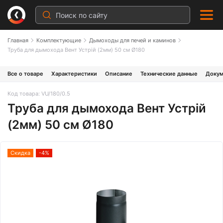
Главная
Комплектующие
Дымоходы для печей и каминов
Труба для дымохода Вент Устрій (2мм) 50 см Ø180
Все о товаре
Характеристики
Описание
Технические данные
Докум
Код товара: VU/180/0.5
Труба для дымохода Вент Устрій
(2мм) 50 см Ø180
Скидка
-4%