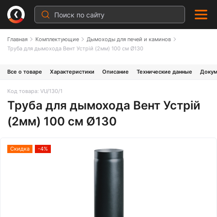
Главная
Комплектующие
Дымоходы для печей и каминов
Труба для дымохода Вент Устрій (2мм) 100 см Ø130
Все о товаре
Характеристики
Описание
Технические данные
Докум
Код товара: VU/130/1
Труба для дымохода Вент Устрій
(2мм) 100 см Ø130
Скидка
-4%