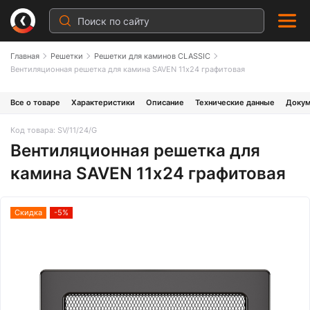
Главная
Решетки
Решетки для каминов CLASSIC
Вентиляционная решетка для камина SAVEN 11х24 графитовая
Все о товаре
Характеристики
Описание
Технические данные
Докум
Код товара: SV/11/24/G
Вентиляционная решетка для
камина SAVEN 11х24 графитовая
Скидка
-5%