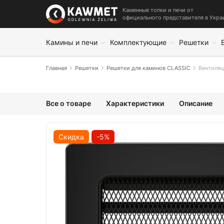
Каменные топки и печи от
официального представителя в Укра
Камины и печи
Комплектующие
Решетки
Главная
Решетки
Решетки для каминов CLASSIC
Вентиляц
Все о товаре
Характеристики
Описание
Скидка
-5%