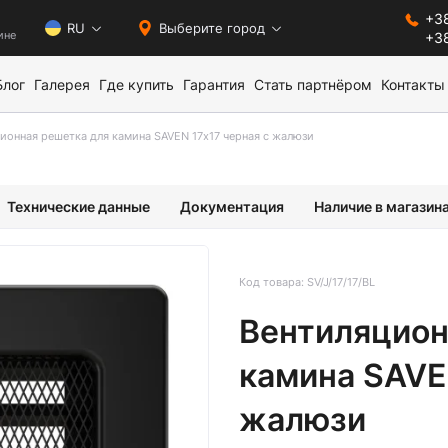
+38
0
RU
Выберите город
ине
+38
Блог
Галерея
Где купить
Гарантия
Стать партнёром
Контакты
ионная решетка для камина SAVEN 17х17 черная с жалюзи
Технические данные
Документация
Наличие в магазин
Код товара: SV/J/17/17/BL
Вентиляцион
камина SAVE
жалюзи