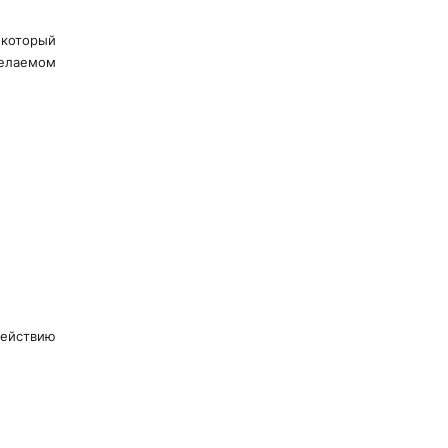
который
желаемом
ействию