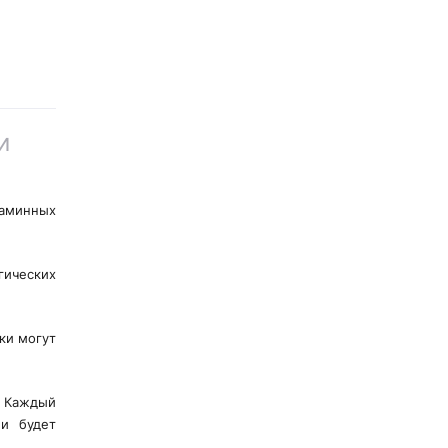
и
каминных
гических
ки могут
. Каждый
ии будет