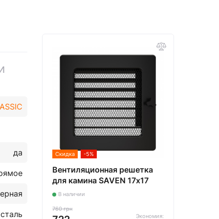
и
ASSIC
да
Скидка
-5%
Вентиляционная решетка
рямое
для камина SAVEN 17х17
черная с жалюзи
черная
В наличии
760 грн
сталь
Экономия: