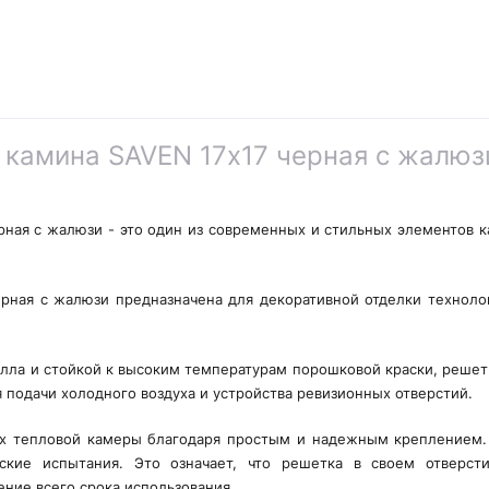
 камина SAVEN 17х17 черная с жалюз
рная с жалюзи - это один из современных и стильных элементов 
рная с жалюзи предназначена для декоративной отделки техноло
лла и стойкой к высоким температурам порошковой краски, решет
ля подачи холодного воздуха и устройства ревизионных отверстий.
ях тепловой камеры благодаря простым и надежным креплением
ские испытания. Это означает, что решетка в своем отверст
ение всего срока использования.