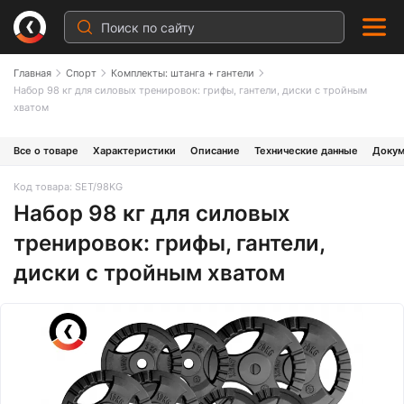
Главная
Спорт
Комплекты: штанга + гантели
Набор 98 кг для силовых тренировок: грифы, гантели, диски с тройным
хватом
Все о товаре
Характеристики
Описание
Технические данные
Докум
Код товара: SET/98KG
Набор 98 кг для силовых
тренировок: грифы, гантели,
диски с тройным хватом