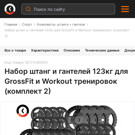
Главная
Спорт
Комплекты: штанга + гантели
Набор штанг и гантелей 123кг для GrossFit и Workout тренировок (комплект
2)
Все о товаре
Характеристики
Описание
Технические данные
Докум
Код товара: SET/123KG/K2
Набор штанг и гантелей 123кг для
GrossFit и Workout тренировок
(комплект 2)