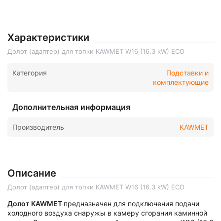
Характеристики
Долот (адаптер) для топки KAWMET W16 (16.3 kW) ECO
Категория
Подставки и
комплектующие
Дополнительная информация
Производитель
KAWMET
Описание
Долот (адаптер) для топки KAWMET W16 (16.3 kW) ECO
Долот KAWMET
предназначен для подключения подачи
холодного воздуха снаружы в камеру сгорания каминной