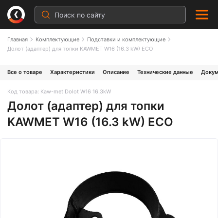
Главная
Комплектующие
Подставки и комплектующие
Долот (адаптер) для топки KAWMET W16 (16.3 kW) ECO
Все о товаре
Характеристики
Описание
Технические данные
Докум
Код товара: Kaw-met Dolot W16 16.3kW
Долот (адаптер) для топки
KAWMET W16 (16.3 kW) ECO