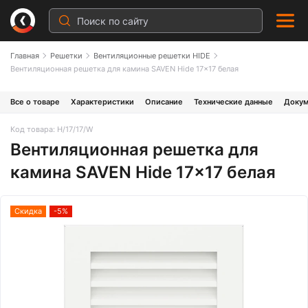
Главная
Решетки
Вентиляционные решетки HIDE
Вентиляционная решетка для камина SAVEN Hide 17x17 белая
Все о товаре
Характеристики
Описание
Технические данные
Докум
Код товара: H/17/17/W
Вентиляционная решетка для
камина SAVEN Hide 17x17 белая
Скидка
-5%