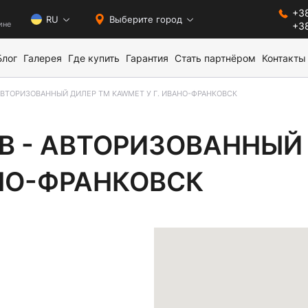
+38
0
RU
Выберите город
ине
+38
Блог
Галерея
Где купить
Гарантия
Стать партнёром
Контакты
АВТОРИЗОВАННЫЙ ДИЛЕР ТМ KAWMET У Г. ИВАНО-ФРАНКОВСК
АВТОРИЗОВАННЫЙ ДИЛЕ
В - АВТОРИЗОВАННЫЙ
АНО-ФРАНКОВСК