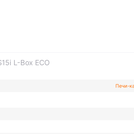
15i L-Box ECO
Печи-к