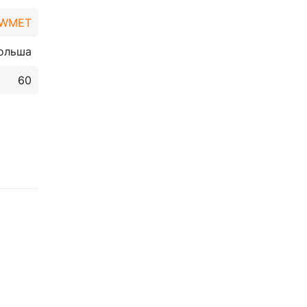
WMET
ольша
60