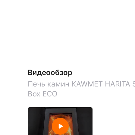
Видеообзор
Печь камин KAWMET HARITA S
Box ECO