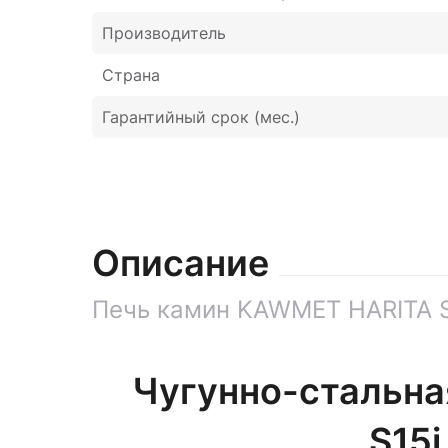
Производитель
Страна
Гарантийный срок (мес.)
Описание
Печь камин KAWMET HARITA S
Чугунно-стальн
S15i