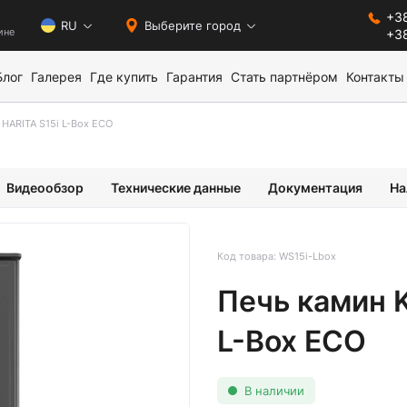
+38
0
RU
Выберите город
ине
+38
Блог
Галерея
Где купить
Гарантия
Стать партнёром
Контакты
HARITA S15i L-Box ECO
Видеообзор
Технические данные
Документация
На
Код товара: WS15i-Lbox
Печь камин 
L-Box ECO
В наличии