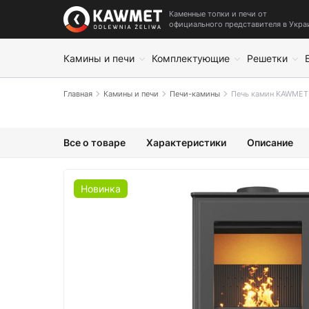
Каменные топки и печи от
официального представителя в Укра
Камины и печи
Комплектующие
Решетки
Главная
Камины и печи
Печи-камины
Печь камин KAWMET 
Все о товаре
Характеристики
Описание
Новинка