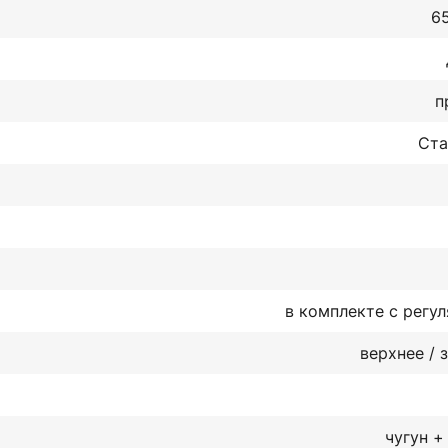
65
п
Ста
в комплекте с регу
верхнее / 
чугун +