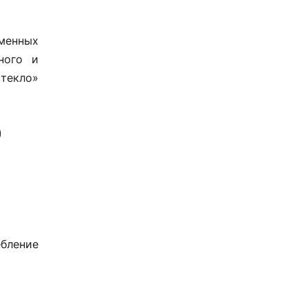
менных
ного и
текло»
O
ебление