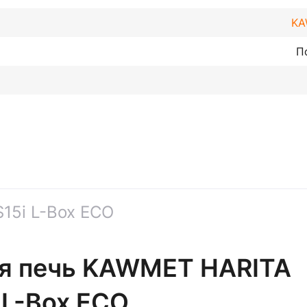
KA
П
15i L-Box ECO
ая печь KAWMET HARITA
 L-Box ECO