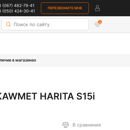
 (067) 482-79-41
ПЕРЕЗВОНИТЕ МНЕ
 (050) 424-30-41
0
личие в магазинах
KAWMET HARITA S15i
В сравнение