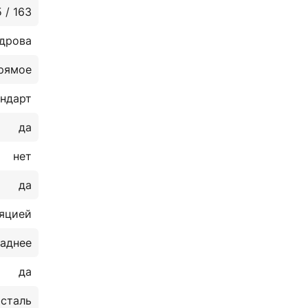
 / 163
дрова
рямое
ндарт
да
нет
да
ляцией
заднее
да
 сталь