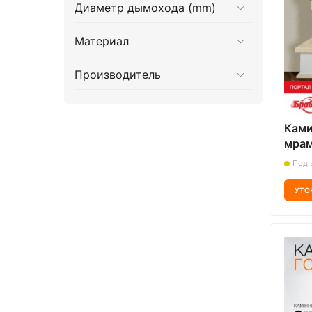
Диаметр дымохода (mm)
Материал
Производитель
Ками
мрам
топк
Под 
W9 (
УТО