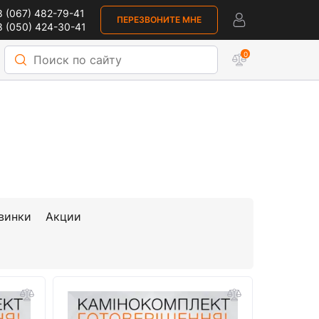
 (067) 482-79-41
ПЕРЕЗВОНИТЕ МНЕ
 (050) 424-30-41
0
винки
Акции
ы