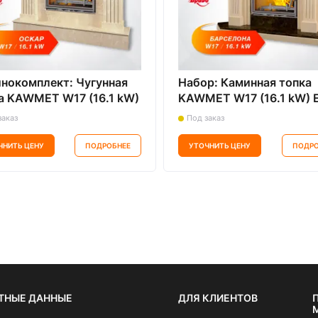
нокомплект: Чугунная
Набор: Каминная топка
а KAWMET W17 (16.1 kW)
KAWMET W17 (16.1 kW) 
с мраморным порталом
порталом Барселона (Бр
заказ
Под заказ
р (Браво)
из мрамора Botticino
ЧНИТЬ ЦЕНУ
ПОДРОБНЕЕ
УТОЧНИТЬ ЦЕНУ
ПОДРО
ТНЫЕ ДАННЫЕ
ДЛЯ КЛИЕНТОВ