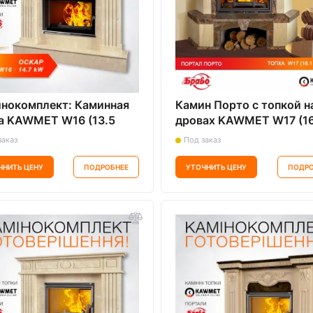
нокомплект: Каминная
Камин Порто с топкой н
а KAWMET W16 (13.5
дровах KAWMET W17 (16
ECO с мраморным
kW) ECO
заказ
Под заказ
алом Оскар Браво (
cino)
ЧНИТЬ ЦЕНУ
ПОДРОБНЕЕ
УТОЧНИТЬ ЦЕНУ
ПОДРО