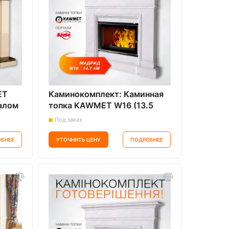
ET
Каминокомплект: Каминная
талом
топка KAWMET W16 (13.5
kW) ECO с мраморным
Под заказ
порталом Мадрид Браво
БНЕЕ
УТОЧНИТЬ ЦЕНУ
ПОДРОБНЕЕ