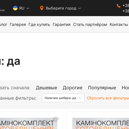
+38
0
RU
Выберите город
ине
+38
Блог
Галерея
Где купить
Гарантия
Стать партнёром
Контакты
: да
зать сначала:
Дешевые
Дорогие
Популярные
Но
анные фильтры:
Сбросить все фильтр
Наличие шибера: да