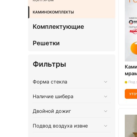
КАМИНОКОМПЛЕКТЫ
Комплектующие
Решетки
Фильтры
Ками
мрам
(Bott
Форма стекла
Под 
KAW
F23
УТО
Наличие шибера
Двойной дожиг
Подвод воздуха извне