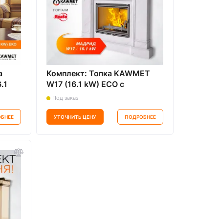
а
Комплект: Топка KAWMET
.1
W17 (16.1 kW) ECO с
порталом Мадрид (Браво) из
Под заказ
натурального мрамора
Botticino
БНЕЕ
УТОЧНИТЬ ЦЕНУ
ПОДРОБНЕЕ