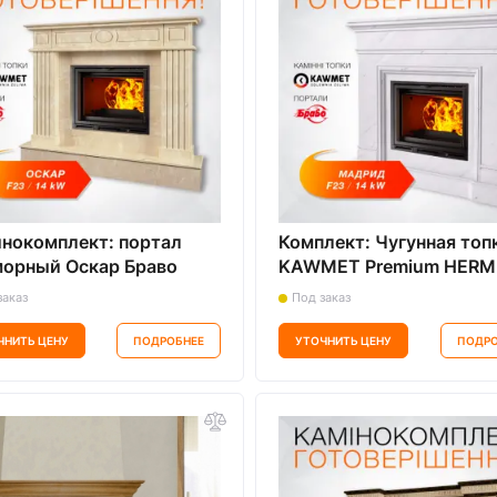
нокомплект: портал
Комплект: Чугунная топ
орный Оскар Браво
KAWMET Premium HERM
icino) с топкой на дровах
F23 с порталом Мадрид
заказ
Под заказ
MET Premium HERMES
(Браво) из мрамора Bott
ЧНИТЬ ЦЕНУ
ПОДРОБНЕЕ
УТОЧНИТЬ ЦЕНУ
ПОДРО