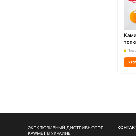
Ками
топк
ECO 
Под 
Оска
УТО
КОНТАК
ЭКСКЛЮЗИВНЫЙ ДИСТРИБЬЮТОР
KAWMET В УКРАИНЕ