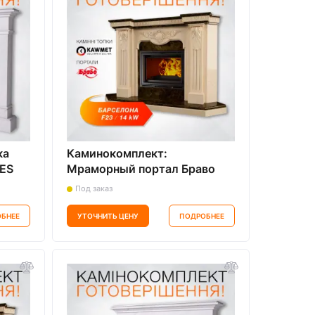
ка
Каминокомплект:
ES
Мраморный портал Браво
Барселона с топкой на
Под заказ
icino
дровах KAWMET Premium
HERMES F23
БНЕЕ
УТОЧНИТЬ ЦЕНУ
ПОДРОБНЕЕ