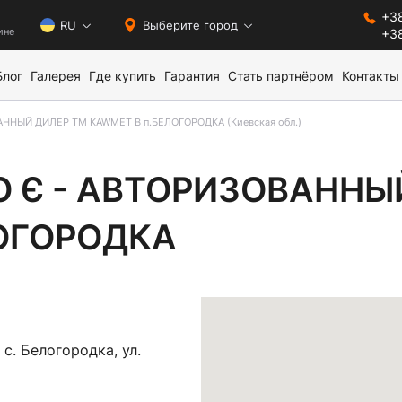
+38
0
RU
Выберите город
ине
+38
Блог
Галерея
Где купить
Гарантия
Стать партнёром
Контакты
ННЫЙ ДИЛЕР ТМ KAWMET В п.БЕЛОГОРОДКА (Киевская обл.)
АВТОРИЗОВАННЫЙ ДИЛЕ
 Є - АВТОРИЗОВАННЫ
ЛОГОРОДКА
с. Белогородка, ул.