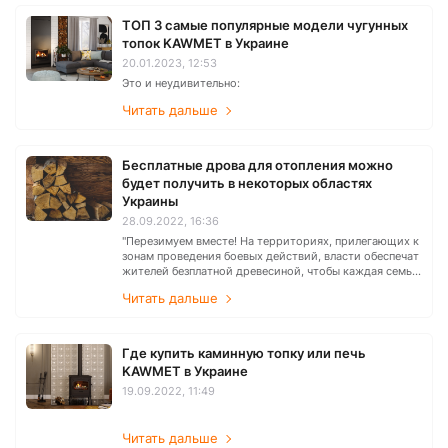
ТОП 3 самые популярные модели чугунных
топок KAWMET в Украине
20.01.2023, 12:53
Это и неудивительно:
Читать дальше
Бесплатные дрова для отопления можно
будет получить в некоторых областях
Украины
28.09.2022, 16:36
"Перезимуем вместе! На территориях, прилегающих к
зонам проведения боевых действий, власти обеспечат
жителей безплатной древесиной, чтобы каждая семья
имела возможность согреть дом в течение осенне-
Читать дальше
зимнего периода", - говорится в сообщении.
Где купить каминную топку или печь
KAWMET в Украине
19.09.2022, 11:49
Читать дальше