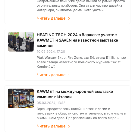
Современные печи уже давно вышли за рамки просто
отопительных приборов. Они стали частью дизайна
интерьера, символом домашнего уюта и
технологичности. Но как выбрать модель, которая
Читать дальше
идеально подойдёт именно вам?
HEATING TECH 2024 в Варшаве: участие
KAWMET и SAVEN на известной выставке
каминов
10.09.2024, 17:20
Ptak Warsaw Expo, Fire Zone, зал E4, стенд E1.16, прямо
возле стенда известного польского журнала “Świat
Kominków”.
Читать дальше
KAWMET на международной выставке
каминов в Италии
05.03.2024, 13:12
Здесь представлены новейшие технологии и
инновации в области систем отопления, в том числе и
в каминном деле. Профессионалы со всего мира
собрались в Вероне, чтобы обменяться опытом и
Читать дальше
показать свою продукцию.