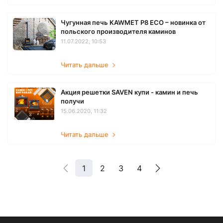
Чугунная печь KAWMET P8 EСO – новинка от
польского производителя каминов
11.07.2022, 10:53
Читать дальше
Акция решетки SAVEN купи - камин и печь
получи
15.06.2020, 11:32
Читать дальше
1
2
3
4