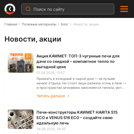
Главная
Полезные материалы
Блог
Новости, акции
Новости, акции
Новости, акции
Акция KAWMET: ТОП-3 чугунные печи для
дачи со скидкой – компактное тепло по
выгодной цене
01.04.2026, 13:57
Приехать в холодный и сырой дом — не лучшее
начало отдыха. Но стоит лишь разжечь огонь в печи —
и пространство мгновенно наполняется теплом, уютом
и атмосферой настоящего комфорта.
Читать дальше
Печи-конструкторы KAWMET HARITA S15
ECO и VENUS S16 ECO – создайте свою
идеальную печь
28.08.2025, 14:35