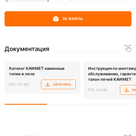
3D ФАЙЛЫ
Документация
Каталог KAWMET каминные
Инструкция по монтажу
топки и печи
обслуживанию, гарант
талон печей KAWMET
PDF, 172 Мб
ЗАГРУЗИТЬ
PDF, 3.4 Мб
ЗА