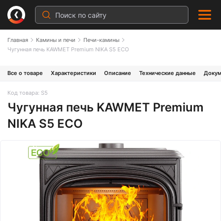
Главная
Камины и печи
Печи-камины
Чугунная печь KAWMET Premium NIKA S5 ECO
Все о товаре
Характеристики
Описание
Технические данные
Докум
Код товара: S5
Чугунная печь KAWMET Premium
NIKA S5 ECO