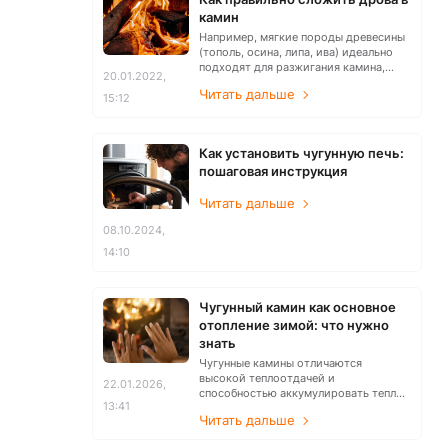
камин
Например, мягкие породы древесины
(тополь, осина, липа, ива) идеально
подходят для разжигания камина,
20.01.2022,
ведь обеспечивают чистое и
Читать дальше
длительное горение. А дрова твердой
15:12
древесины (береза, дуб, граб, ольха,
бук, клен, вяз, ясень) будут гореть
долго и равномерно, с мощным
Как установить чугунную печь:
жаром.
пошаговая инструкция
Читать дальше
08.10.2024,
14:10
Чугунный камин как основное
отопление зимой: что нужно
знать
Чугунные камины отличаются
высокой теплоотдачей и
22.01.2026,
способностью аккумулировать тепло,
13:41
что делает их эффективным
Читать дальше
источником отопления.