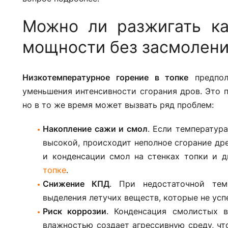
Можно ли разжигать к
мощности без засмолени
Низкотемпературное горение в топке
предпол
уменьшения интенсивности сгорания дров. Это п
но в то же время может вызвать ряд проблем:
Накопление сажи и смол
. Если температур
высокой, происходит неполное сгорание др
и конденсации смол на стенках топки и 
топке
.
Снижение КПД
. При недостаточной тем
выделения летучих веществ, которые не усп
Риск коррозии
. Конденсация смолистых 
влажностью создает агрессивную среду, ч