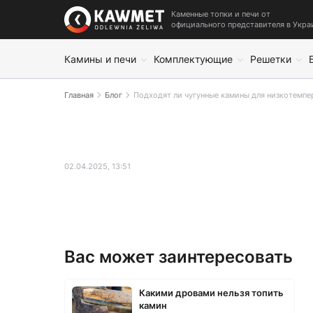
Каменные топки и печи от
официального представителя в Укра
Камины и печи
Комплектующие
Решетки
Главная
Блог
Подходят ли чугунные камины для низкотемпе
02.04.2025, 13:51
Вас может заинтересовать
Какими дровами нельзя топить
камин