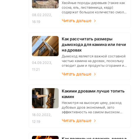
Хвойные породы деревьев (такие как
сосна, ель, лиственница, кедр)
содержат большое количество смолы.
08.02.2022,
Она приводит к искрению во время
Читать дальше
горения и выделяет характерный
16:19
запах и большое количество черного
дыма. Все это оседает черной
копотью на стенах дымохода и даже
Как рассчитать размеры
загрязняет стекло топки. Из-за своей
дымохода для камина или печи
смолистости сосновые дрова могут
потрескивать и даже стрелять.
на дровах
Дымоход является важной составной
частью камина на дровах, поскольку
04.09.2023,
отводит дым и продукты сгорания из
11:21
помещения. Правильный размер
Читать дальше
дымохода обеспечивает безопасность,
эффективное удаление дыма и
обеспечивает оптимальную работу
камина. В этой статье мы рассмотрим
Какими дровами лучше топить
некоторые критерии, которые
камин
помогут вам рассчитать правильный
размер дымохода для вашего камина
Несмотря на высокую цену, расход
на дровах.
дубовых дров экономный, зато
эффективность на самом высоком
18.02.2022,
уровне.
Читать дальше
12:19
Как правильно сложить дрова в