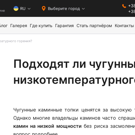
+38
0
RU
Выберите город
ине
+38
Блог
Галерея
Где купить
Гарантия
Стать партнёром
Контакты
ратурного горения?
Подходят ли чугунн
низкотемпературног
Чугунные каминные топки ценятся за высокую т
Однако многие владельцы каминов часто спраш
камин на низкой мощности
без риска засмолен
вопрос подробнее.