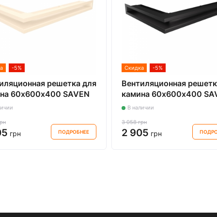
а
-5%
Скидка
-5%
иляционная решетка для
Вентиляционная решетк
на 60х600х400 SAVEN
камина 60х600х400 SA
 Angle угловая правая
Loft Angle угловая прав
личии
В наличии
овая
черная
грн
3 058 грн
05
2 905
ПОДРОБНЕЕ
ПОДРО
грн
грн