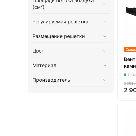
Площадь потока воздуха
(см²)
Регулируемая решетка
Размещение решетки
Скидк
Цвет
Вент
Материал
ками
Loft
В на
черн
Производитель
3 058 
2 9