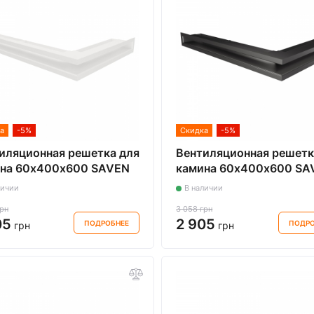
а
-5%
Скидка
-5%
иляционная решетка для
Вентиляционная решетк
на 60х400х600 SAVEN
камина 60х400х600 SA
 Angle угловая левая
Loft Angle угловая левая
личии
В наличии
я
графитовая
грн
3 058 грн
05
2 905
ПОДРОБНЕЕ
ПОДРО
грн
грн