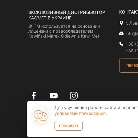
КОНТАК
ЭКСКЛЮЗИВНЫЙ ДИСТРИБЬЮТОР
KAWMET В УКРАИНЕ
г. Ль
© ТМ используется на основании
лицензии с правообладателем
info@
Kawiński Marek Odlewnia Kaw-Met
+38 (
+38 (
ПЕРЕ
Для улучшения работы сайта и персон
условиями пользования
.
ПРЕКРАСНО
Всі права захищені. COPYRIGHT © 2026
kawmet.ua
- ексклюзивний дистрибютор KAWMET в Укр