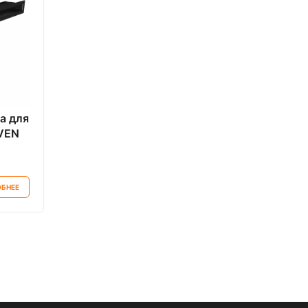
а для
VEN
ая
БНЕЕ