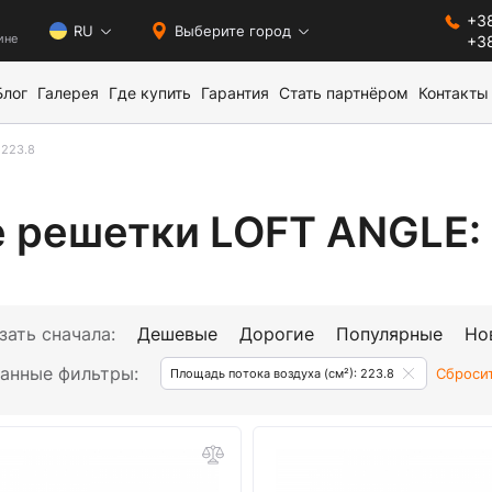
+38
0
RU
Выберите город
ине
+38
Блог
Галерея
Где купить
Гарантия
Стать партнёром
Контакты
223.8
 решетки LOFT ANGLE: 
зать сначала:
Дешевые
Дорогие
Популярные
Но
анные фильтры:
Сброси
Площадь потока воздуха (см²): 223.8