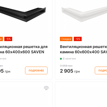
а
-5%
Скидка
-5%
иляционная решетка для
Вентиляционная решетк
на 60х400х600 SAVEN
камина 60х600х400 SA
 Angle угловая левая
Loft Angle угловая прав
личии
В наличии
ая
белая
грн
3 058 грн
05
2 905
ПОДРОБНЕЕ
ПОДРО
грн
грн