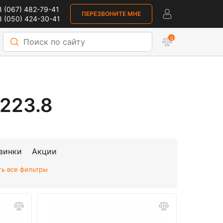
 (067) 482-79-41
ПЕРЕЗВОНИТЕ МНЕ
 (050) 424-30-41
0
223.8
винки
Акции
ть все фильтры