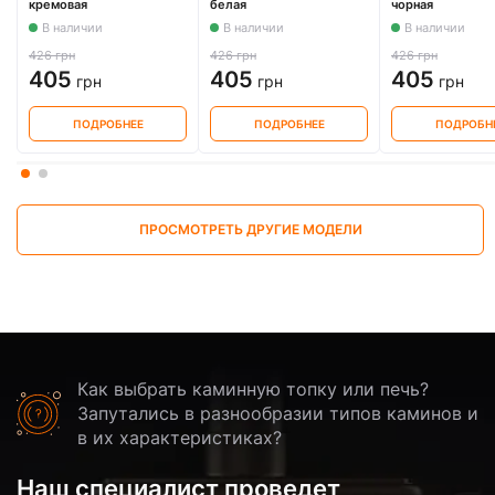
кремовая
белая
чорная
В наличии
В наличии
В наличии
426 грн
426 грн
426 грн
405
405
405
грн
грн
грн
ПОДРОБНЕЕ
ПОДРОБНЕЕ
ПОДРОБН
ПРОСМОТРЕТЬ ДРУГИЕ МОДЕЛИ
Как выбрать каминную топку или печь?
Запутались в разнообразии типов каминов и
в их характеристиках?
Наш специалист проведет