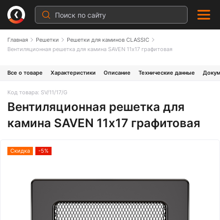
Главная
Решетки
Решетки для каминов CLASSIC
Вентиляционная решетка для камина SAVEN 11х17 графитовая
Все о товаре
Характеристики
Описание
Технические данные
Докум
Код товара: SV/11/17/G
Вентиляционная решетка для
камина SAVEN 11х17 графитовая
Скидка
-5%