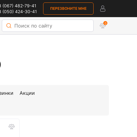
 (067) 482-79-41
ПЕРЕЗВОНИТЕ МНЕ
 (050) 424-30-41
0
0
винки
Акции