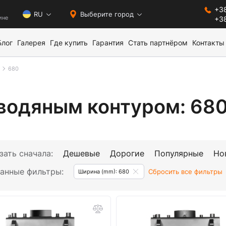
+38
0
RU
Выберите город
ине
+38
Блог
Галерея
Где купить
Гарантия
Стать партнёром
Контакты
680
 водяным контуром: 68
зать сначала:
Дешевые
Дорогие
Популярные
Но
анные фильтры:
Сбросить все фильтры
Ширина (mm): 680