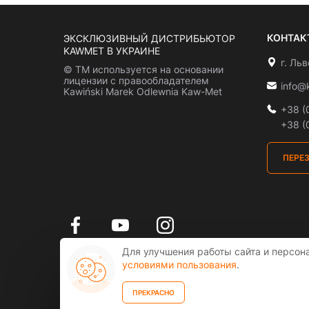
КОНТАК
ЭКСКЛЮЗИВНЫЙ ДИСТРИБЬЮТОР
KAWMET В УКРАИНЕ
г. Ль
© ТМ используется на основании
лицензии с правообладателем
info@
Kawiński Marek Odlewnia Kaw-Met
+38 (
+38 (
ПЕРЕ
Для улучшения работы сайта и персон
условиями пользования
.
ПРЕКРАСНО
Всі права захищені. COPYRIGHT © 2026
kawmet.ua
- ексклюзивний дистрибютор KAWMET в Укр