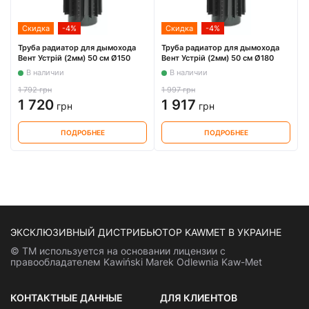
Скидка
-4%
Скидка
-4%
Труба радиатор для дымохода
Труба радиатор для дымохода
Вент Устрій (2мм) 50 см Ø150
Вент Устрій (2мм) 50 см Ø180
В наличии
В наличии
1 792 грн
1 997 грн
1 720
1 917
грн
грн
ПОДРОБНЕЕ
ПОДРОБНЕЕ
ЭКСКЛЮЗИВНЫЙ ДИСТРИБЬЮТОР KAWMET В УКРАИНЕ
© ТМ используется на основании лицензии с
правообладателем Kawiński Marek Odlewnia Kaw-Met
КОНТАКТНЫЕ ДАННЫЕ
ДЛЯ КЛИЕНТОВ