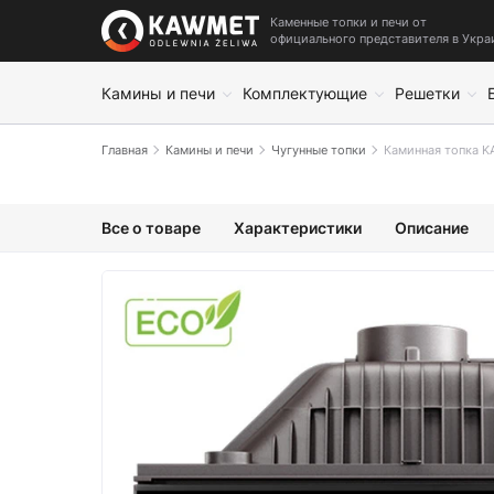
Каменные топки и печи от
официального представителя в Укра
Камины и печи
Комплектующие
Решетки
Главная
Камины и печи
Чугунные топки
Каминная топка K
Все о товаре
Характеристики
Описание