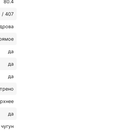
80.4
 / 407
дрова
рямое
да
да
да
трено
ерхнее
да
чугун