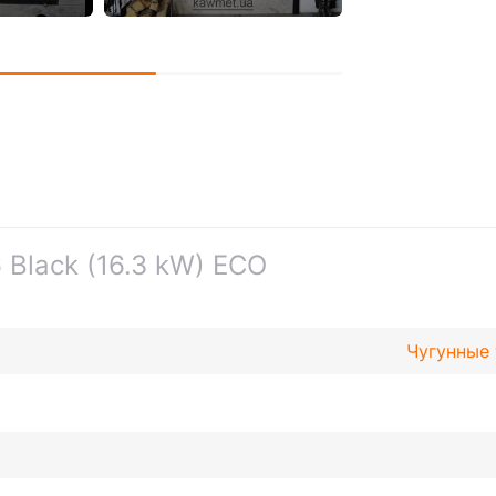
Как зарегистрировать 
камин или печь KAWM
Black (16.3 kW) ECO
Чугунные