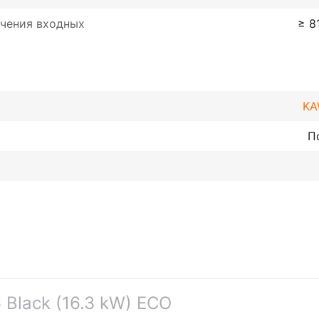
ечения входных
≥ 8
KA
П
Black (16.3 kW) ECO