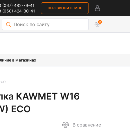
 (067) 482-79-41
ПЕРЕЗВОНИТЕ МНЕ
 (050) 424-30-41
0
личие в магазинах
/ECO
опка KAWMET W16
kW) ECO
В сравнение