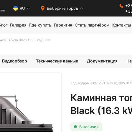
+38
0
RU
Выберите город
ине
+38
Блог
Галерея
Где купить
Гарантия
Стать партнёром
Контакты
AWMET W16 Black (16.3 kW) ECO
Видеообзор
Технические данные
Документация
На
Код товара: KAW-MET W16 16,3kW BL
Каминная т
Black (16.3 
В наличии