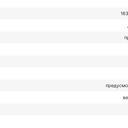
163
п
предусмо
в