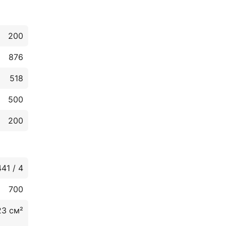
200
876
518
500
200
441 / 4
700
23 см²