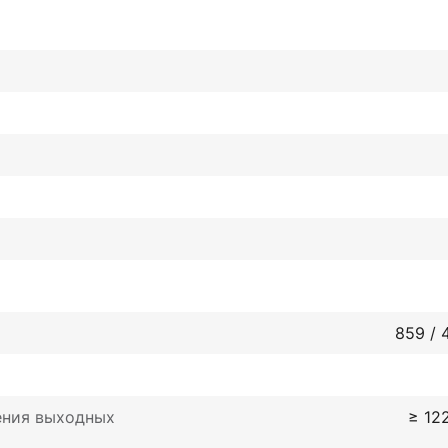
859 / 
ения выходных
≥ 12