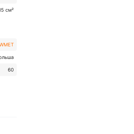
15 см²
WMET
ольша
60