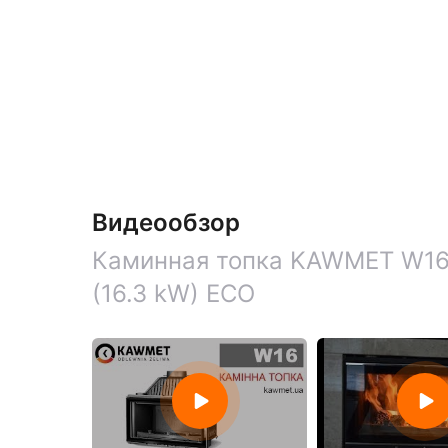
Видеообзор
Каминная топка KAWMET W16
(16.3 kW) ECO