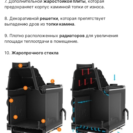
7. Дополнительной
жаростойкой плиты
, которая
предохраняет корпус каминной топки от износа.
8. Декоративной
решетки
, которая препятствует
выпадению дров из
топки камина
.
9. Плотно расположенных
радиаторов
для увеличения
площади теплоотдачи в помещение.
10.
Жа
ропрочно
го
стекл
а