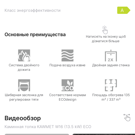
A
Класс энергоэффективности
Основные преимущества
Натисніть на іконку щоб
дізнатися більше
Система двойного
Подача воздуха извне
Двойная задняя стенка
дожига
Шиберная заслонка для
Соответствие нормам
Площадь обогрева 135
регулировки тяги
ECOdesign
m² / 337 m³
Видеообзор
Каминная топка KAWMET W16 (13.5 kW) ECO