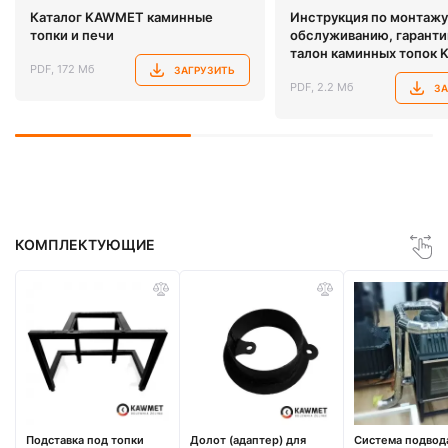
Каталог KAWMET каминные
Инструкция по монтажу
топки и печи
обслуживанию, гарант
талон каминных топок
PDF, 172 Мб
ЗАГРУЗИТЬ
PDF, 2.2 Мб
ЗА
КОМПЛЕКТУЮЩИЕ
Подставка под топки
Долот (адаптер) для
Система подвод