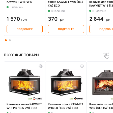
KAWMET W16-W17
топки KAWMET W16 (16.3
воздуха для топ
kW) ECO
KAWMET W15 (13
В наличии
ECO, W16 (13.5 
В наличии
В наличии
W16 LB/PB(13.5 
1 570
370
2 644
грн
грн
грн
ПОДРОБНЕЕ
ПОДРОБНЕЕ
ПОДРОБН
ПОХОЖИЕ ТОВАРЫ
Каминная топка KAWMET
Каминная топка KAWMET
Каминная топка
W16 PB (13.5 kW) ECO
W16 LB (13.5 kW) ECO
W15 (13.5 kW) E