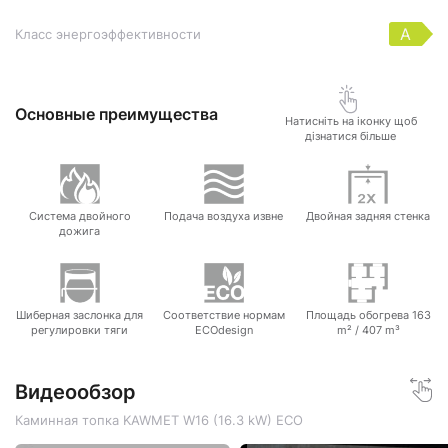
A
Класс энергоэффективности
Основные преимущества
Натисніть на іконку щоб
дізнатися більше
Система двойного
Подача воздуха извне
Двойная задняя стенка
дожига
Шиберная заслонка для
Соответствие нормам
Площадь обогрева 163
регулировки тяги
ECOdesign
m² / 407 m³
Видеообзор
Каминная топка KAWMET W16 (16.3 kW) ECO