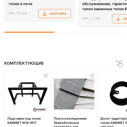
топки и печи
обслуживанию, гарант
талон каминных топок
PDF, 172 Мб
ЗАГРУЗИТЬ
PDF, 2.2 Мб
ЗА
КОМПЛЕКТУЮЩИЕ
Подставка под топки
Плита изоляционная
Долот (адаптер)
KAWMET W16-W17
SkamoEnclosure
топки KAWMET W
SKAMOTEC 225
kW) ECO