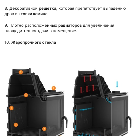
8. Декоративной
решетки
, которая препятствует выпадению
дров из
топки камина
.
9. Плотно расположенных
радиаторов
для увеличения
площади теплоотдачи в помещение.
10.
Жа
ропрочно
го
стекл
а