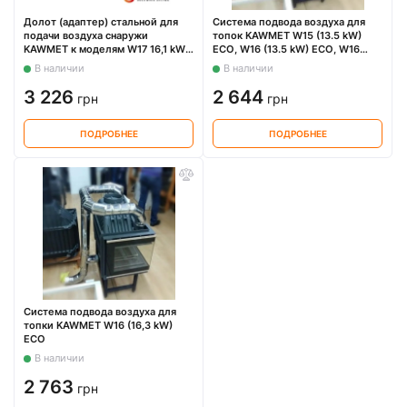
Долот (адаптер) стальной для
Система подвода воздуха для
подачи воздуха снаружи
топок KAWMET W15 (13.5 kW)
KAWMET к моделям W17 16,1 kW
ECO, W16 (13.5 kW) ECO, W16
/ 12,3 kW EKO
LB/PB(13.5 kW) ECO
В наличии
В наличии
3 226
2 644
грн
грн
ПОДРОБНЕЕ
ПОДРОБНЕЕ
Система подвода воздуха для
топки KAWMET W16 (16,3 kW)
ECO
В наличии
2 763
грн