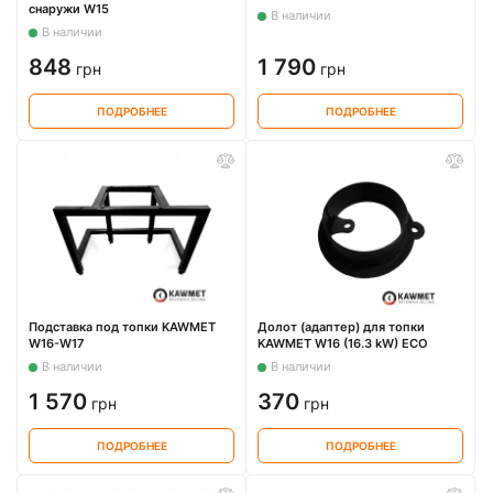
снаружи W15
В наличии
В наличии
848
1 790
грн
грн
ПОДРОБНЕЕ
ПОДРОБНЕЕ
Подставка под топки KAWMET
Долот (адаптер) для топки
W16-W17
KAWMET W16 (16.3 kW) ECO
В наличии
В наличии
1 570
370
грн
грн
ПОДРОБНЕЕ
ПОДРОБНЕЕ