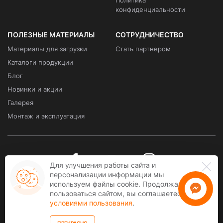
Политика
конфиденциальности
ПОЛЕЗНЫЕ МАТЕРИАЛЫ
СОТРУДНИЧЕСТВО
Материалы для загрузки
Стать партнером
Каталоги продукции
Блог
Новинки и акции
Галерея
Монтаж и эксплуатация
Для улучшения работы сайта и
персонализации информации мы
используем файлы cookie. Продолжая
Связаться с
пользоваться сайтом, вы соглашаетесь
kawmet
Всі права захищені. COPYRIGHT © 2026
условиями пользования
.
kawmet.ua
- ексклюзивний дистрибютор KAWMET в Україні