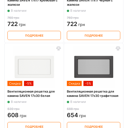
камина SAVEN 17х17 кремовая с
камина SAVEN 17х17 черная с
жалюзи
жалюзи
В наличии
В наличии
760 грн
760 грн
722
722
грн
грн
ПОДРОБНЕЕ
ПОДРОБНЕЕ
Скидка
-5%
Скидка
-5%
Вентиляционная решетка для
Вентиляционная решетка для
камина SAVEN 17х30 белая
камина SAVEN 17х30 графитовая
В наличии
В наличии
639 грн
688 грн
608
654
грн
грн
ПОДРОБНЕЕ
ПОДРОБНЕЕ